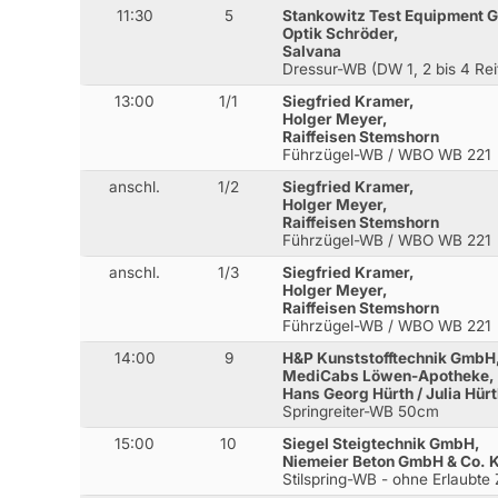
11:30
5
Stankowitz Test Equipment 
Optik Schröder,
Salvana
Dressur-WB (DW 1, 2 bis 4 Rei
13:00
1/1
Siegfried Kramer,
Holger Meyer,
Raiffeisen Stemshorn
Führzügel-WB / WBO WB 221
anschl.
1/2
Siegfried Kramer,
Holger Meyer,
Raiffeisen Stemshorn
Führzügel-WB / WBO WB 221
anschl.
1/3
Siegfried Kramer,
Holger Meyer,
Raiffeisen Stemshorn
Führzügel-WB / WBO WB 221
14:00
9
H&P Kunststofftechnik GmbH
MediCabs Löwen-Apotheke,
Hans Georg Hürth / Julia Hür
Springreiter-WB 50cm
15:00
10
Siegel Steigtechnik GmbH,
Niemeier Beton GmbH & Co. 
Stilspring-WB - ohne Erlaubte