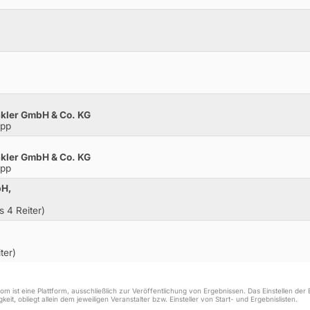
kler GmbH & Co. KG
opp
kler GmbH & Co. KG
opp
bH,
s 4 Reiter)
ter)
m ist eine Plattform, ausschließlich zur Veröffentlichung von Ergebnissen. Das Einstellen de
keit, obliegt allein dem jeweiligen Veranstalter bzw. Einsteller von Start- und Ergebnislisten.