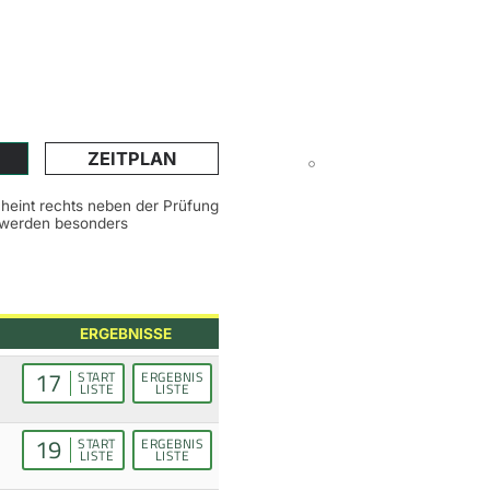
ZEITPLAN
scheint rechts neben der Prüfung
n werden besonders
ERGEBNISSE
17
START
ERGEBNIS
LISTE
LISTE
19
START
ERGEBNIS
LISTE
LISTE