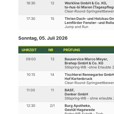
16:30
12
Workline GmbH & Co. KG,
to-hus-bi Maren (Tagespfle
Clear-Round-Springwettbewe
17:30
15
Thrien Dach- und Holzbau G
Lemförder Fenster- und Roll
Jump and Run
Sonntag, 05. Juli 2026
UHRZEIT
NR
PRÜFUNG
09:00
13
Bauservice Marco Meyer,
Brehop GmbH & Co. KG
Stilspring-WB -ohne Erlaubte 
10:15
14
Tischlerei Rennegarbe GmbH
Hof Kortenbruck
Clear-Round-Springwettbewe
11:00
11
BASF,
Denker GmbH
Stilspring-WB - ohne erlaubte
12:30
2/1
Burg Apotheke,
Gestüt Hagewede
Reiter-WB Schritt - Trab