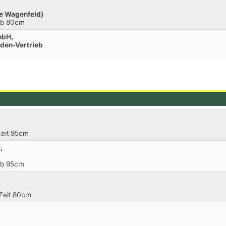
ge Wagenfeld)
rb 80cm
mbH,
aden-Vertrieb
Zeit 95cm
,
rb 95cm
 Zeit 80cm