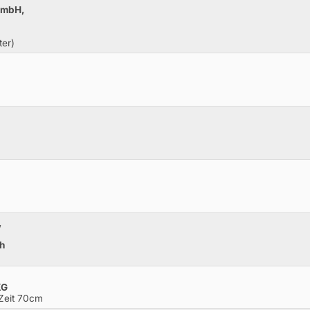
GmbH,
ter)
,
th
KG
 Zeit 70cm