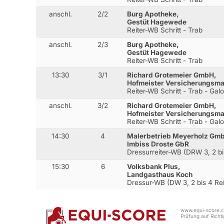
anschl.
2/2
Burg Apotheke,
Gestüt Hagewede
Reiter-WB Schritt - Trab
anschl.
2/3
Burg Apotheke,
Gestüt Hagewede
Reiter-WB Schritt - Trab
13:30
3/1
Richard Grotemeier GmbH,
Hofmeister Versicherungsma
Reiter-WB Schritt - Trab - Gal
anschl.
3/2
Richard Grotemeier GmbH,
Hofmeister Versicherungsma
Reiter-WB Schritt - Trab - Gal
14:30
4
Malerbetrieb Meyerholz Gm
Imbiss Droste GbR
Dressurreiter-WB (DRW 3, 2 bi
15:30
6
Volksbank Plus,
Landgasthaus Koch
Dressur-WB (DW 3, 2 bis 4 Rei
www.equi-score.co
Prüfung auf Richtig