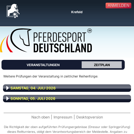
ANMELDEN
Krefeld
VERANSTALTUNGEN
ZEITPLAN
Weitere Prüfungen der Veranstaltung in zeitlicher Reihenfolge:
SAMSTAG, 04. JULI 2026
SONNTAG, 05. JULI 2026
|
|
Nach oben
Impressum
Desktopversion
Die Richtigkeit der oben aufgeführten Prüfungsergebnisse (Dressur oder Springprüfung)
dieses Reitturnieres, obligt dem Verantwortungsbereich der Meldestelle. Angaben zu