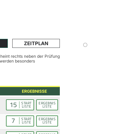
ZEITPLAN
scheint rechts neben der Prüfung
n werden besonders
ERGEBNISSE
15
START
ERGEBNIS
LISTE
LISTE
7
START
ERGEBNIS
LISTE
LISTE