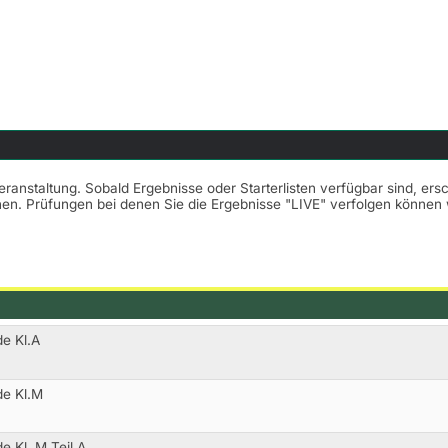
Veranstaltung. Sobald Ergebnisse oder Starterlisten verfügbar sind, er
nnen. Prüfungen bei denen Sie die Ergebnisse "LIVE" verfolgen könne
de Kl.A
de Kl.M
e Kl. M Teil A