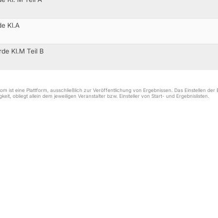
de Kl.A
de Kl.M Teil B
m ist eine Plattform, ausschließlich zur Veröffentlichung von Ergebnissen. Das Einstellen de
keit, obliegt allein dem jeweiligen Veranstalter bzw. Einsteller von Start- und Ergebnislisten.