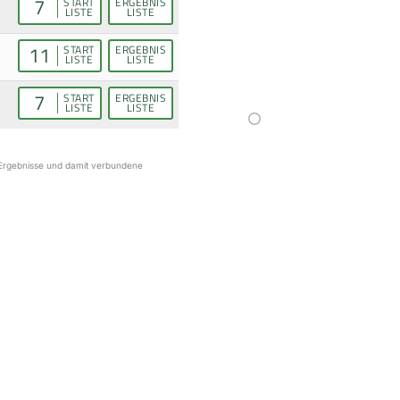
7
START
ERGEBNIS
LISTE
LISTE
11
START
ERGEBNIS
LISTE
LISTE
7
START
ERGEBNIS
LISTE
LISTE
r Ergebnisse und damit verbundene