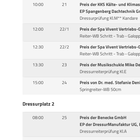
10:00
21
Preis der KKS Kälte- und Klima
EP Spangenberg Dachtechnik 
Dressurprüfung Kl.M** Kandare
12:00
22/1
Preis der Spa Vivent Vertriebs
Reiter-WB Schritt - Trab - Galop
12:30
22/2
Preis der Spa Vivent Vertriebs
Reiter-WB Schritt - Trab - Galop
13:30
23
Preis der Musikschukle Mike D
Dressurreiterprüfung Kl.E
15:00
24
Preis von Dr. med. Stefanie Den
Springreiter-WB 50cm
Dressurplatz 2
08:00
25
Preis der Benecke GmbH
EP der DressurManufaktur UG, 
Dressurreiterprüfung Kl.A