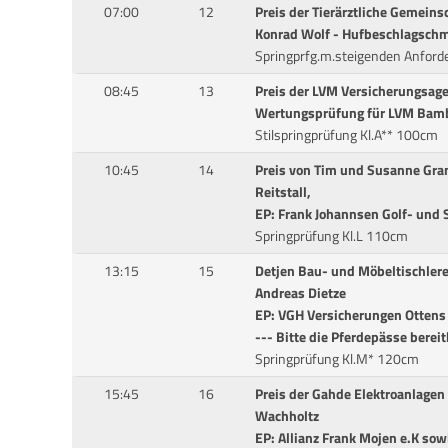
07:00
12
Preis der Tierärztliche Gemein
Konrad Wolf - Hufbeschlagschm
Springprfg.m.steigenden Anford
08:45
13
Preis der LVM Versicherungsag
Wertungsprüfung für LVM Bam
Stilspringprüfung Kl.A** 100cm
10:45
14
Preis von Tim und Susanne Gran
Reitstall,
EP: Frank Johannsen Golf- und 
Springprüfung Kl.L 110cm
13:15
15
Detjen Bau- und Möbeltischler
Andreas Dietze
EP: VGH Versicherungen Otten
--- Bitte die Pferdepässe bereit
Springprüfung Kl.M* 120cm
15:45
16
Preis der Gahde Elektroanlagen
Wachholtz
EP: Allianz Frank Mojen e.K sow