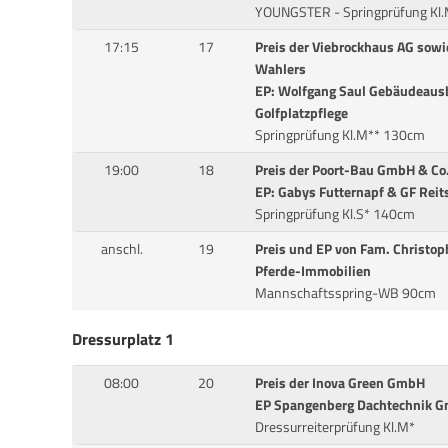
YOUNGSTER - Springprüfung Kl
17:15
17
Preis der Viebrockhaus AG sowi
Wahlers
EP: Wolfgang Saul Gebäudeaus
Golfplatzpflege
Springprüfung Kl.M** 130cm
19:00
18
Preis der Poort-Bau GmbH & Co
EP: Gabys Futternapf & GF Reit
Springprüfung Kl.S* 140cm
anschl.
19
Preis und EP von Fam. Christop
Pferde-Immobilien
Mannschaftsspring-WB 90cm
Dressurplatz 1
08:00
20
Preis der Inova Green GmbH
EP Spangenberg Dachtechnik 
Dressurreiterprüfung Kl.M*