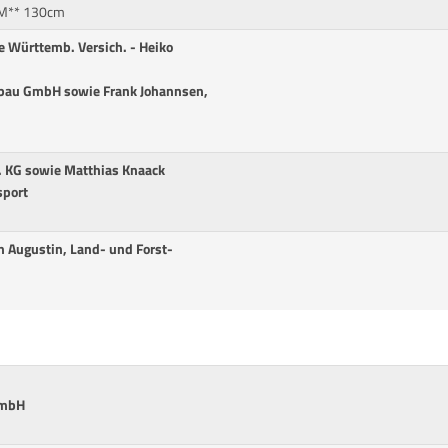
.M** 130cm
e Württemb. Versich. - Heiko
bau GmbH sowie Frank Johannsen,
. KG sowie Matthias Knaack
sport
h Augustin, Land- und Forst-
GmbH