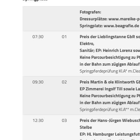
Fotografen:
Dressurplätze: www.mareike-pe
Springplatz: www.beagrafie.de
07:30
01
Preis der Lieblingstanne GbR s
Elektro,
Sanitär; EP: Heinrich Lorenz so
Keine Parcourbesichtigung zu P
in der Bahn zum zügigen Ablauf
Springpferdeprüfung Kl.A* m.C
09:30
02
Preis Martin & ole Klintworth
EP Zimmerei Ingolf Till sowie La
Keine Parcourbesichtigung zu P
in der Bahn zum zügigen Ablauf
Springpferdeprüfung Kl.A** m.
12:30
03
Preis der Hans-Jürgen Wiebusc
Stelbe
EP: HL Hamburger Leistungsfut