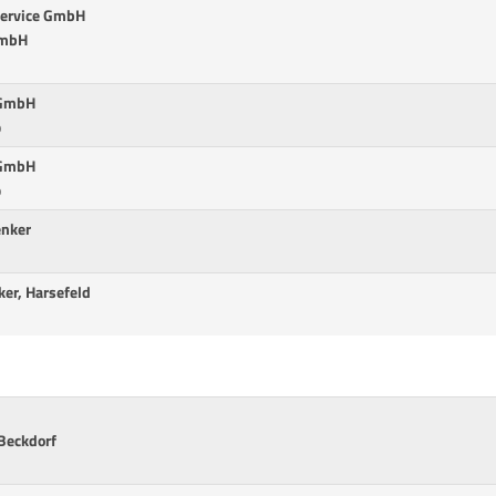
service GmbH
GmbH
-GmbH
p
-GmbH
p
enker
ker, Harsefeld
Beckdorf