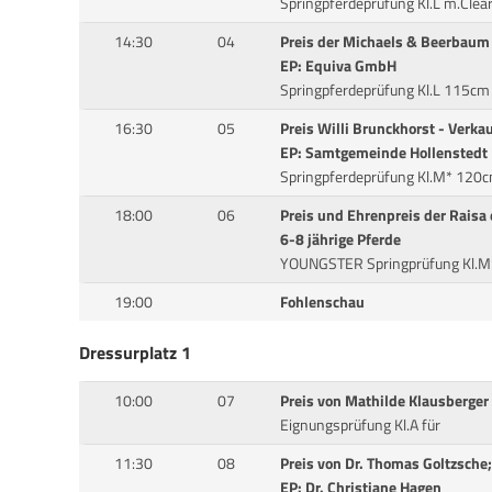
Springpferdeprüfung Kl.L m.Cl
14:30
04
Preis der Michaels & Beerbau
EP: Equiva GmbH
Springpferdeprüfung Kl.L 115cm
16:30
05
Preis Willi Brunckhorst - Verka
EP: Samtgemeinde Hollenstedt
Springpferdeprüfung Kl.M* 120
18:00
06
Preis und Ehrenpreis der Raisa 
6-8 jährige Pferde
YOUNGSTER Springprüfung Kl.
19:00
Fohlenschau
Dressurplatz 1
10:00
07
Preis von Mathilde Klausberger
Eignungsprüfung Kl.A für
11:30
08
Preis von Dr. Thomas Goltzsche;
EP: Dr. Christiane Hagen