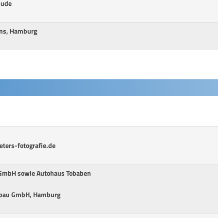
hude
rms, Hamburg
ters-fotografie.de
 GmbH sowie Autohaus Tobaben
sbau GmbH, Hamburg