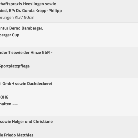
schaftspraxis Heeslingen sowie
ied, EP: Dr. Gunda Kropp-Philipp
erungen Kl.A* 90cm
entur Bernd Bamberger,
berger Cup
dorff sowie der Hinze GbR -
Sportplatzpflege
ei GmbH sowie Dachdeckerei
s OHG
halten ---
 sowie Holger und Christiane
ie Friedo Matthies