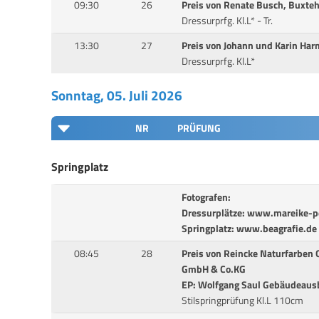
09:30
26
Preis von Renate Busch, Buxte
Dressurprfg. Kl.L* - Tr.
13:30
27
Preis von Johann und Karin Ha
Dressurprfg. Kl.L*
Sonntag, 05. Juli 2026
NR
PRÜFUNG
Springplatz
Fotografen:
Dressurplätze: www.mareike-pe
Springplatz: www.beagrafie.de
08:45
28
Preis von Reincke Naturfarben
GmbH & Co.KG
EP: Wolfgang Saul Gebäudeau
Stilspringprüfung Kl.L 110cm