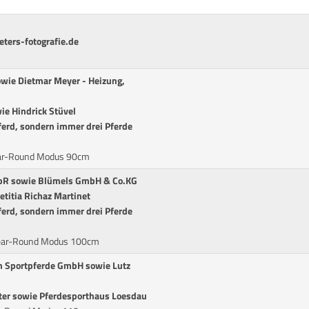
ters-fotografie.de
owie Dietmar Meyer - Heizung,
wie Hindrick Stüvel
ferd, sondern immer drei Pferde
lear-Round Modus 90cm
 GbR sowie Blümels GmbH & Co.KG
etitia Richaz Martinet
ferd, sondern immer drei Pferde
Clear-Round Modus 100cm
h Sportpferde GmbH sowie Lutz
ter sowie Pferdesporthaus Loesdau