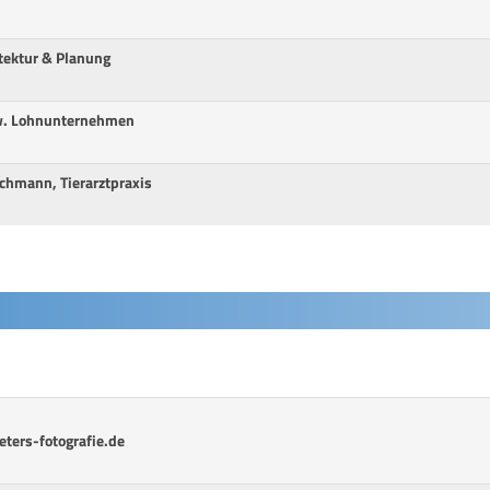
itektur & Planung
dw. Lohnunternehmen
echmann, Tierarztpraxis
ters-fotografie.de