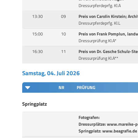
Dressurpferdeprfg. Kl.A
13:30
09
Preis von Carolin Kirstein; Arch
Dressurpferdeprfg. Kl.L
15:00
10
Preis von Frank Pomplun, lan
Dressurprüfung Kl.A*
16:30
11
Preis von Dr. Gesche Schulz-St
Dressurprüfung Kl.A**
Samstag, 04. Juli 2026
NR
PRÜFUNG
Springplatz
Fotografen:
Dressurplätze: www.mareike-pe
Springplatz: www.beagrafie.de