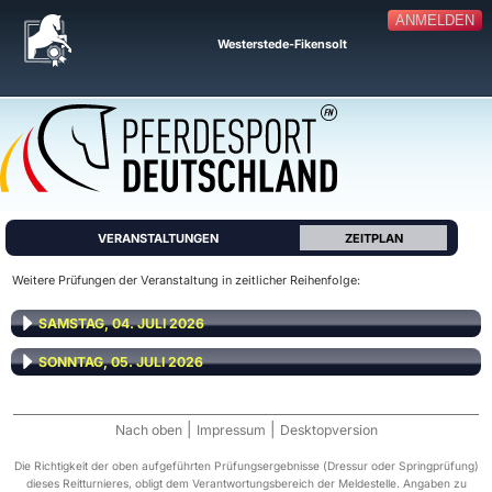
ANMELDEN
Westerstede-Fikensolt
VERANSTALTUNGEN
ZEITPLAN
Weitere Prüfungen der Veranstaltung in zeitlicher Reihenfolge:
SAMSTAG, 04. JULI 2026
SONNTAG, 05. JULI 2026
|
|
Nach oben
Impressum
Desktopversion
Die Richtigkeit der oben aufgeführten Prüfungsergebnisse (Dressur oder Springprüfung)
dieses Reitturnieres, obligt dem Verantwortungsbereich der Meldestelle. Angaben zu