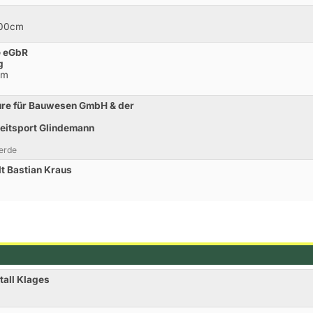
100cm
e eGbR
g
cm
ure für Bauwesen GmbH & der
eitsport Glindemann
erde
t Bastian Kraus
tall Klages