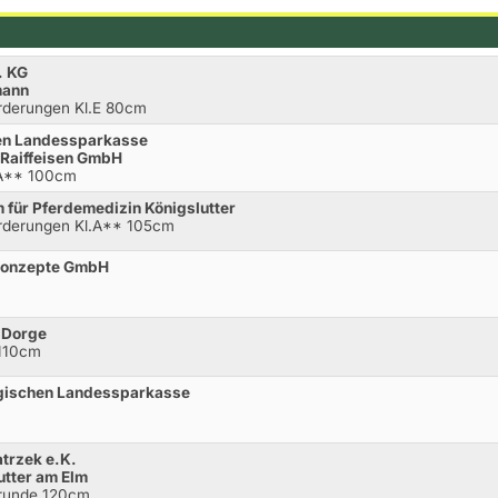
. KG
mann
orderungen Kl.E 80cm
en Landessparkasse
 Raiffeisen GmbH
.A** 100cm
 für Pferdemedizin Königslutter
orderungen Kl.A** 105cm
mkonzepte GmbH
r Dorge
 110cm
igischen Landessparkasse
atrzek e.K.
utter am Elm
rrunde 120cm