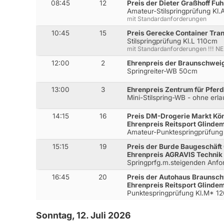
08:45
12
Preis der Dieter Graßhoff F
Amateur-Stilspringprüfung Kl
mit Standardanforderungen
10:45
15
Preis Gerecke Container Tr
Stilspringprüfung Kl.L 110cm
mit Standardanforderungen !!! N
12:00
2
Ehrenpreis der Braunschwe
Springreiter-WB 50cm
13:00
3
Ehrenpreis Zentrum für Pfer
Mini-Stilspring-WB - ohne erl
14:15
16
Preis DM-Drogerie Markt Kön
Ehrenpreis Reitsport Glinde
Amateur-Punktespringprüfung
15:15
19
Preis der Burde Baugeschäf
Ehrenpreis AGRAVIS Technik
Springprfg.m.steigenden Anfo
16:45
20
Preis der Autohaus Brauns
Ehrenpreis Reitsport Glinde
Punktespringprüfung Kl.M* 1
Sonntag, 12. Juli 2026