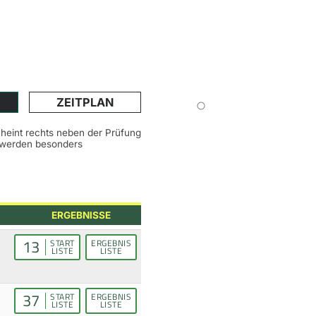
ZEITPLAN
scheint rechts neben der Prüfung
n werden besonders
ERGEBNISSE
13
START
ERGEBNIS
LISTE
LISTE
37
START
ERGEBNIS
LISTE
LISTE