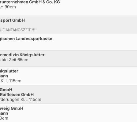
uhrunternehmen GmbH & Co. KG
.A* 90cm
ansport GmbH
EUE ANFANGSZEIT !!!!
igischen Landessparkasse
demedizin Königslutter
aubte Zeit 65cm
igslutter
mann
 Kl.L 115cm
t GmbH
 Raiffeisen GmbH
rderungen Kl.L 115cm
chweig GmbH
mann
20cm