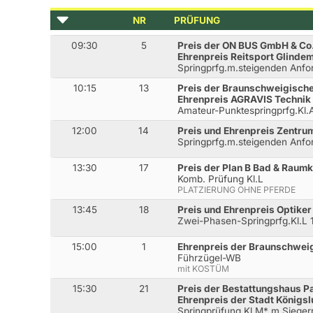
NR
PRÜFUNG
09:30
5
Preis der ON BUS GmbH & Co
Ehrenpreis Reitsport Glinde
Springprfg.m.steigenden Anf
10:15
13
Preis der Braunschweigisch
Ehrenpreis AGRAVIS Technik
Amateur-Punktespringprfg.Kl
12:00
14
Preis und Ehrenpreis Zentrum
Springprfg.m.steigenden Anf
13:30
17
Preis der Plan B Bad & Rau
Komb. Prüfung Kl.L
PLATZIERUNG OHNE PFERDE
13:45
18
Preis und Ehrenpreis Optike
Zwei-Phasen-Springprfg.Kl.L
15:00
1
Ehrenpreis der Braunschwe
Führzügel-WB
mit KOSTÜM
15:30
21
Preis der Bestattungshaus P
Ehrenpreis der Stadt Königsl
Springprüfung Kl.M* m.Siege