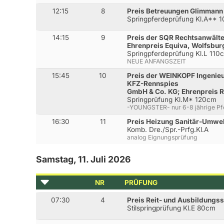
12:15
8
Preis Betreuungen Glimmann
Springpferdeprüfung Kl.A** 
14:15
9
Preis der SQR Rechtsanwält
Ehrenpreis Equiva, Wolfsbur
Springpferdeprüfung Kl.L 110
NEUE ANFANGSZEIT
15:45
10
Preis der WEINKOPF Ingenie
KFZ-Rennspies
GmbH & Co. KG; Ehrenpreis R
Springprüfung Kl.M* 120cm
-YOUNGSTER- nur 6-8 jährige Pf
16:30
11
Preis Heizung Sanitär-Umwel
Komb. Dre./Spr.-Prfg.Kl.A
analog Eignungsprüfung
Samstag, 11. Juli 2026
NR
PRÜFUNG
07:30
4
Preis Reit- und Ausbildungss
Stilspringprüfung Kl.E 80cm