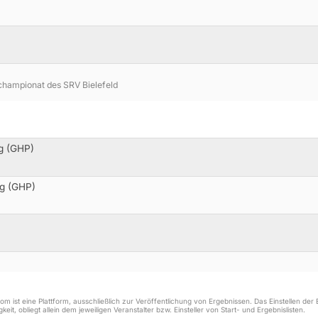
championat des SRV Bielefeld
g (GHP)
ng (GHP)
m ist eine Plattform, ausschließlich zur Veröffentlichung von Ergebnissen. Das Einstellen de
keit, obliegt allein dem jeweiligen Veranstalter bzw. Einsteller von Start- und Ergebnislisten.