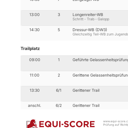
13:00
3
Longenreiter-WB
Schritt - Trab - Galopp
14:30
5
Dressur-WB (DW3)
Gleichzeitig Teil-WB zum Jugend
Trailplatz
09:00
1
Geführte Gelassenheitsprüfun
11:00
2
Gerittene Gelassenheitsprüfu
13:30
6/1
Gerittener Trail
anschl.
6/2
Gerittener Trail
www.equi-score.co
Prüfung auf Richtig