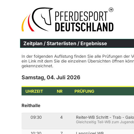
Zeitplan / Starterlisten / Ergebnisse
In der folgenden Auflistung finden Sie alle Prüfungen der 
ein Link mit dem Sie die einzelnen Übersichten öffnen kö
gekennzeichnet.
Samstag, 04. Juli 2026
UHRZEIT
NR
PRÜFUNG
Reithalle
09:30
4
Reiter-WB Schritt - Trab - Gal
Gleichzeitig Teil-WB zum Jugend
10:30
7
Langzügel WB