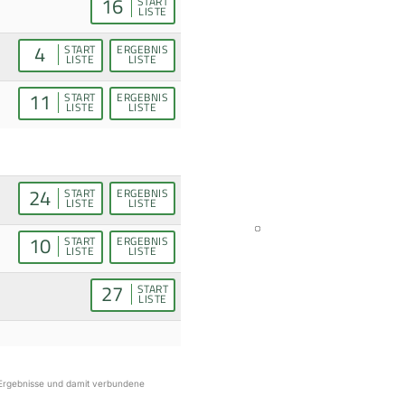
16
START
LISTE
4
START
ERGEBNIS
LISTE
LISTE
11
START
ERGEBNIS
LISTE
LISTE
24
START
ERGEBNIS
LISTE
LISTE
10
START
ERGEBNIS
LISTE
LISTE
27
START
LISTE
r Ergebnisse und damit verbundene