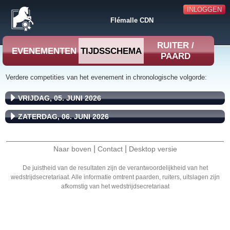
INLOGGEN
Flémalle CDN
RUITER /
EVENEMENTEN
TIJDSSCHEMA
PAARD
Verdere competities van het evenement in chronologische volgorde:
VRIJDAG, 05. JUNI 2026
ZATERDAG, 06. JUNI 2026
|
|
Naar boven
Contact
Desktop versie
De juistheid van de resultaten zijn de verantwoordelijkheid van het
wedstrijdsecretariaat. Alle informatie omtrent paarden, ruiters, uitslagen zijn
afkomstig van het wedstrijdsecretariaat