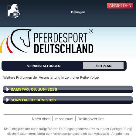
ANMELDEN
Dillingen
VERANSTALTUNGEN
ZEITPLAN
Weitere Prüfungen der Veranstaltung in zeitlicher Reihenfolge:
SAMSTAG, 06. JUNI 2026
SONNTAG, 07. JUNI 2026
|
|
Nach oben
Impressum
Desktopversion
Die Richtigkeit der oben aufgeführten Prüfungsergebnisse (Dressur oder Springprüfung)
dieses Reitturnieres, obligt dem Verantwortungsbereich der Meldestelle. Angaben zu