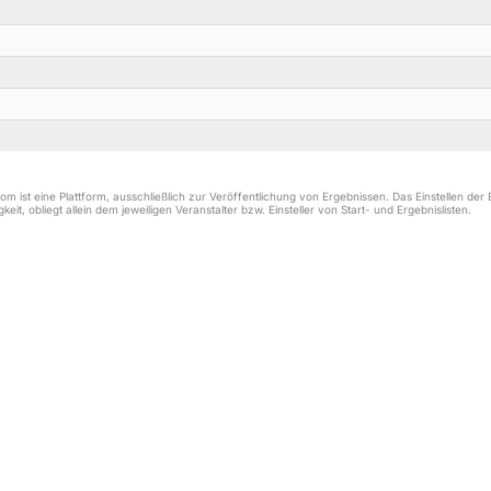
m ist eine Plattform, ausschließlich zur Veröffentlichung von Ergebnissen. Das Einstellen de
keit, obliegt allein dem jeweiligen Veranstalter bzw. Einsteller von Start- und Ergebnislisten.