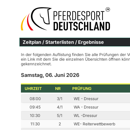
Zeitplan / Starterlisten / Ergebnisse
In der folgenden Auflistung finden Sie alle Prüfungen der 
ein Link mit dem Sie die einzelnen Übersichten öffnen kö
gekennzeichnet.
Samstag, 06. Juni 2026
UHRZEIT
NR
PRÜFUNG
08:00
3/1
WE - Dressur
09:45
4/1
WA - Dressur
10:30
5/1
WL -Dressur
11:30
2
WE- Reiterwettbewerb