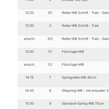
12:20
3/1
Reiter-WB Schritt - Trab - Gal
12:30
2
Reiter-WB Schritt - Trab
anschl.
3/2
Reiter-WB Schritt - Trab - Gal
13:30
1/1
Führzügel-WB
anschl.
1/2
Führzügel-WB
14:15
7
Springreiter-WB 40cm
14:45
8
Stilspring-WB - mit erlaubter 
15:30
9
Standard-Spring-WB 70cm