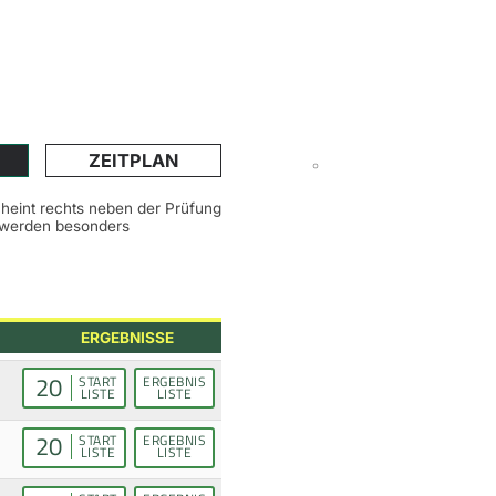
ZEITPLAN
scheint rechts neben der Prüfung
n werden besonders
ERGEBNISSE
20
START
ERGEBNIS
LISTE
LISTE
20
START
ERGEBNIS
LISTE
LISTE