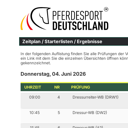
Zeitplan / Starterlisten / Ergebnisse
In der folgenden Auflistung finden Sie alle Prüfungen der 
ein Link mit dem Sie die einzelnen Übersichten öffnen kö
gekennzeichnet.
Donnerstag, 04. Juni 2026
UHRZEIT
NR
PRÜFUNG
09:00
4
Dressurreiter-WB (DRW1)
10:45
5
Dressur-WB (DW2)
11:45
6
Dressur-WB (A2)