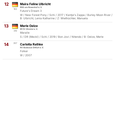
12
Maira Feline Ulbricht
RSG am Rosenhof e.V.
163
Future's Dream 3
W / New Forest Pony / Schi / 2017 / Kantje's Zappa / Burley Moon River /
B: Ulbricht, Lenia Katharine / Z: Wiethüchter, Manuela
13
Merle Oelze
RFZV Ohretal e.V.
310
Maraile
S / DR (Meckl) / Schi / 2019 / Bon Jovi / Nitendo / B: Oelze, Merle
14
357
Carlotta Rathke
RV Bodeaue Ditfurt e.V.
Folker
W / 2007