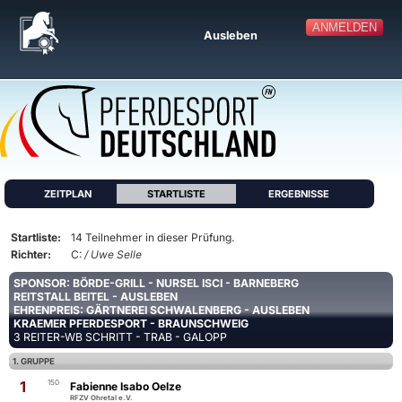
ANMELDEN
Ausleben
ZEITPLAN
STARTLISTE
ERGEBNISSE
Startliste:
14 Teilnehmer in dieser Prüfung.
Richter:
C:
/ Uwe Selle
SPONSOR: BÖRDE-GRILL - NURSEL ISCI - BARNEBERG
REITSTALL BEITEL - AUSLEBEN
EHRENPREIS: GÄRTNEREI SCHWALENBERG - AUSLEBEN
KRAEMER PFERDESPORT - BRAUNSCHWEIG
3 REITER-WB SCHRITT - TRAB - GALOPP
1. GRUPPE
1
150
Fabienne Isabo Oelze
RFZV Ohretal e.V.