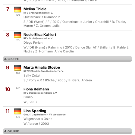
W / Pony o.R / RSchi / 2018 / B: Maushake, Laura
7
Melina Thiele
RFV Groß Quenstedt e.V.
196
Quaterback's Diamond 2
S / DR (Westf) / F / 2012 / Quaterback's Junior / Churchill / B: Thiele,
Maren / Z: Gremm, Julia
8
Neele Elisa Kahlert
RFV Groß Quenstedt e.V.
113
Diego Forlan
W / DR (Hann) / Palomino / 2010 / Dance Star AT / Brillant / B: Kahlert,
Nadja / Z: Hormann, Anne Carolin
3. GRUPPE
9
Marta Amalia Stoebe
RFZV Pferdefr.Sandbeiendorf e.V.
284
Sally Zottel
S / Pony o.R / BSche / 2005 / B: Garz, Andrea
10
337
Fiona Reimann
RFV Oschersleben/Bode e.V.
Emilio
W / 2007
11
Lina Sperling
Ges. f. Jagdreiterei - RV Westerode
332
Wilgenhaar´s Osiris
W / braun / 2003
4. GRUPPE