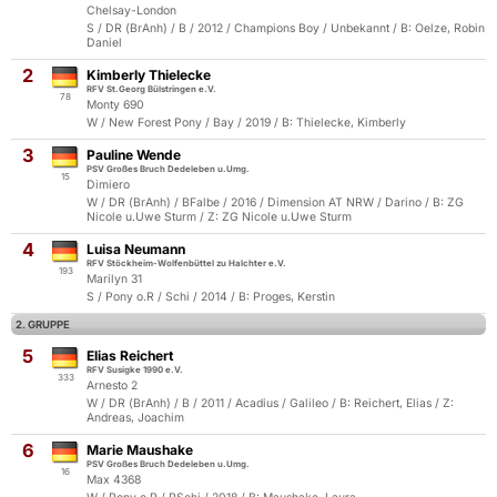
Chelsay-London
S / DR (BrAnh) / B / 2012 / Champions Boy / Unbekannt / B: Oelze, Robin
Daniel
2
Kimberly Thielecke
RFV St.Georg Bülstringen e.V.
78
Monty 690
W / New Forest Pony / Bay / 2019 / B: Thielecke, Kimberly
3
Pauline Wende
PSV Großes Bruch Dedeleben u.Umg.
15
Dimiero
W / DR (BrAnh) / BFalbe / 2016 / Dimension AT NRW / Darino / B: ZG
Nicole u.Uwe Sturm / Z: ZG Nicole u.Uwe Sturm
4
Luisa Neumann
RFV Stöckheim-Wolfenbüttel zu Halchter e.V.
193
Marilyn 31
S / Pony o.R / Schi / 2014 / B: Proges, Kerstin
2. GRUPPE
5
Elias Reichert
RFV Susigke 1990 e.V.
333
Arnesto 2
W / DR (BrAnh) / B / 2011 / Acadius / Galileo / B: Reichert, Elias / Z:
Andreas, Joachim
6
Marie Maushake
PSV Großes Bruch Dedeleben u.Umg.
16
Max 4368