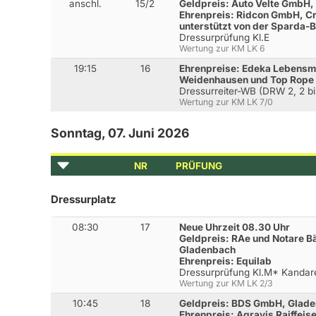
anschl.
15/2
Geldpreis: Auto Velte GmbH,
Ehrenpreis: Ridcon GmbH, C
unterstützt von der Sparda-
Dressurprüfung Kl.E
Wertung zur KM LK 6
19:15
16
Ehrenpreise: Edeka Lebensm
Weidenhausen und Top Rope
Dressurreiter-WB (DRW 2, 2 bi
Wertung zur KM LK 7/0
Sonntag, 07. Juni 2026
NR
PRÜFUNG
Dressurplatz
08:30
17
Neue Uhrzeit 08.30 Uhr
Geldpreis: RAe und Notare 
Gladenbach
Ehrenpreis: Equilab
Dressurprüfung Kl.M* Kandar
Wertung zur KM LK 2/3
10:45
18
Geldpreis: BDS GmbH, Glad
Ehrenpreis: Agravis Raiffe