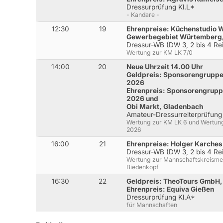
Dressurprüfung Kl.L*
- Kandare -
12:30
19
Ehrenpreise: Küchenstudio 
Gewerbegebiet Würtemberg
Dressur-WB (DW 3, 2 bis 4 Rei
Wertung zur KM LK 7/0
14:00
20
Neue Uhrzeit 14.00 Uhr
Geldpreis: Sponsorengrupp
2026
Ehrenpreis: Sponsorengrup
2026 und
Obi Markt, Gladenbach
Amateur-Dressurreiterprüfung
Wertung zur KM LK 6 und Wertun
2026
16:00
21
Ehrenpreise: Holger Karche
Dressur-WB (DW 3, 2 bis 4 Re
Wertung zur Mannschaftskreisme
Biedenkopf
16:30
22
Geldpreis: TheoTours GmbH
Ehrenpreis: Equiva Gießen
Dressurprüfung Kl.A*
für Mannschaften