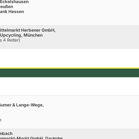
 Eckelshausen
reußen
Bank Hessen
ittelmarkt Herbener GmbH,
 Upcycling, München
s 4 Reiter)
Bäumer & Lange-Wege,
e
enbach
isenmarkt-Markt GmbH, Dautphe