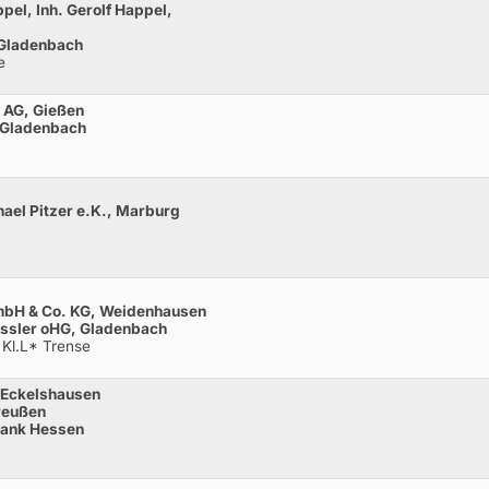
pel, Inh. Gerolf Happel,
 Gladenbach
e
 AG, Gießen
 Gladenbach
ael Pitzer e.K., Marburg
GmbH & Co. KG, Weidenhausen
ssler oHG, Gladenbach
 Kl.L* Trense
 Eckelshausen
reußen
Bank Hessen