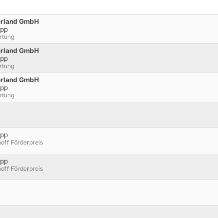
terland GmbH
opp
ertung
terland GmbH
opp
ertung
terland GmbH
opp
ertung
opp
hoff Förderpreis
opp
hoff Förderpreis