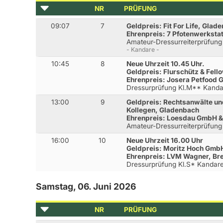
NR
PRÜFUNG
09:07
7
Geldpreis: Fit For Life, Glad
Ehrenpreis: 7 Pfotenwerkstat
Amateur-Dressurreiterprüfung
- Kandare -
10:45
8
Neue Uhrzeit 10.45 Uhr.
Geldpreis: Flurschütz & Fel
Ehrenpreis: Josera Petfood
Dressurprüfung Kl.M** Kanda
13:00
9
Geldpreis: Rechtsanwälte un
Kollegen, Gladenbach
Ehrenpreis: Loesdau GmbH & 
Amateur-Dressurreiterprüfung
16:00
10
Neue Uhrzeit 16.00 Uhr
Geldpreis: Moritz Hoch Gmb
Ehrenpreis: LVM Wagner, Br
Dressurprüfung Kl.S* Kandar
Samstag, 06. Juni 2026
NR
PRÜFUNG