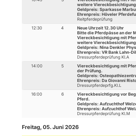
weitere Viereckbesichtigung
Geldpreis: Sparkasse Marbu
Ehrenpreis: Höveler Pferdefu
Reitpferdeprüfung
12:30
4
Neue Uhrzeit 12.30 Uhr
Bitte die Pferdpässe an der 
Viereckbesichtigung mit Pfer
weitere Viereckbesichtigung 
Geldpreis: Nina Denkler Phy
Ehrenpreis: VR Bank Lahn-Dil
Dressurpferdeprüfung Kl.A
14:00
5
Viereckbesichtigung mit Pfer
der Prüfung.
Geldpreis: Osteopathiezentr
Ehrenpreis: Da Giovanni Rist
Dressurpferdeprfg.Kl.L
16:00
6
Viereckbesichtigung vor Beg
Pferd.
Geldpreis: Aufzuchthof Welze
Ehrenpreis: Aufzuchthof Welz
Dressurpferdeprüfung Kl.M
Freitag, 05. Juni 2026