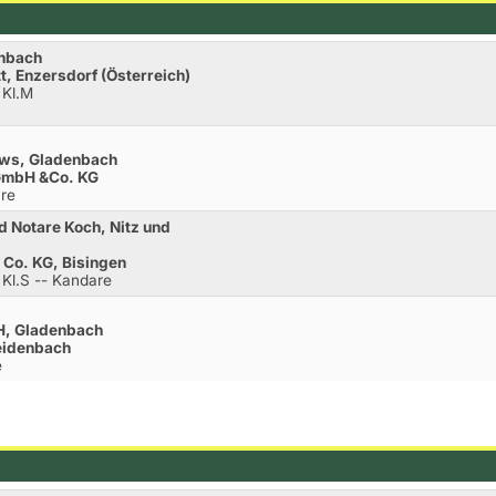
enbach
t, Enzersdorf (Österreich)
 Kl.M
lows, Gladenbach
 GmbH &Co. KG
re
d Notare Koch, Nitz und
Co. KG, Bisingen
 Kl.S -- Kandare
H, Gladenbach
eidenbach
e