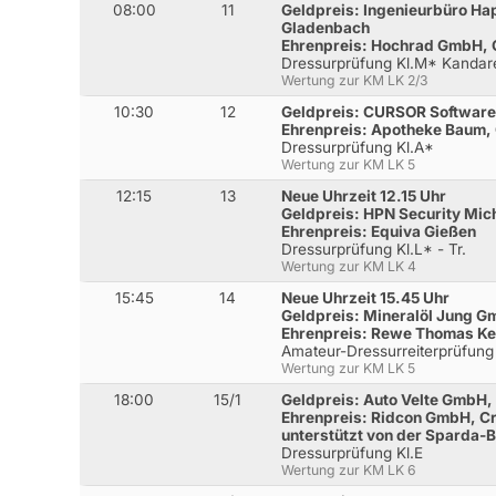
08:00
11
Geldpreis: Ingenieurbüro Hap
Gladenbach
Ehrenpreis: Hochrad GmbH,
Dressurprüfung Kl.M* Kandar
Wertung zur KM LK 2/3
10:30
12
Geldpreis: CURSOR Software
Ehrenpreis: Apotheke Baum,
Dressurprüfung Kl.A*
Wertung zur KM LK 5
12:15
13
Neue Uhrzeit 12.15 Uhr
Geldpreis: HPN Security Mich
Ehrenpreis: Equiva Gießen
Dressurprüfung Kl.L* - Tr.
Wertung zur KM LK 4
15:45
14
Neue Uhrzeit 15.45 Uhr
Geldpreis: Mineralöl Jung 
Ehrenpreis: Rewe Thomas Ke
Amateur-Dressurreiterprüfung
Wertung zur KM LK 5
18:00
15/1
Geldpreis: Auto Velte GmbH,
Ehrenpreis: Ridcon GmbH, C
unterstützt von der Sparda-
Dressurprüfung Kl.E
Wertung zur KM LK 6