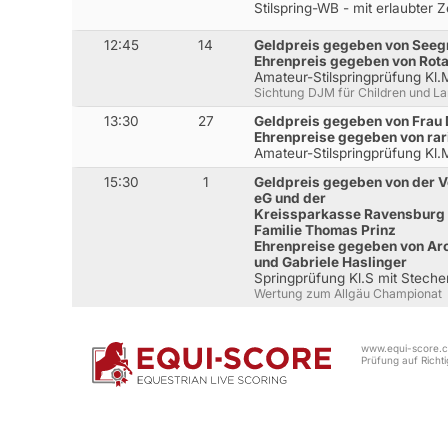
Stilspring-WB - mit erlaubter 
12:45
14
Geldpreis gegeben von Seegr
Ehrenpreis gegeben von Rota
Amateur-Stilspringprüfung Kl
Sichtung DJM für Children und L
13:30
27
Geldpreis gegeben von Frau 
Ehrenpreise gegeben von rar
Amateur-Stilspringprüfung Kl
15:30
1
Geldpreis gegeben von der 
eG und der
Kreissparkasse Ravensburg
Familie Thomas Prinz
Ehrenpreise gegeben von Arc
und Gabriele Haslinger
Springprüfung Kl.S mit Stech
Wertung zum Allgäu Championat
www.equi-score.co
Prüfung auf Richtig