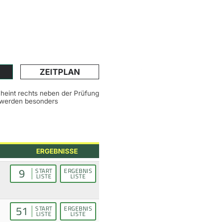
ZEITPLAN
scheint rechts neben der Prüfung
n werden besonders
ERGEBNISSE
9
START
ERGEBNIS
LISTE
LISTE
51
START
ERGEBNIS
LISTE
LISTE