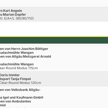
n Karl Angele
au Marion Dopfer
Kl. E/A*/L (80/90/110)
en von Herrn Joachim Böttiger
taudachmühle Wangen
ben von Allgäu Metzgerei Arnold
taudachmühle Wangen
Clear-Round Modus 115cm
Doris Immler
tsport Tanja Fimpel
.Clear-Round Modus 120cm
ben von Volksbank Allgäu-
ma Igel und Kaufmann GmbH
eben von Ambulantes
hmid