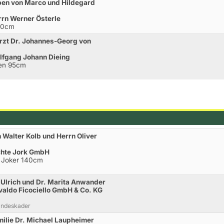
ben von Marco und Hildegard
rn Werner Österle
110cm
rzt Dr. Johannes-Georg von
lfgang Johann Dieing
hen 95cm
 Walter Kolb und Herrn Oliver
chte Jork GmbH
t Joker 140cm
Ulrich und Dr. Marita Anwander
aldo Ficociello GmbH & Co. KG
andeskader
ilie Dr. Michael Laupheimer