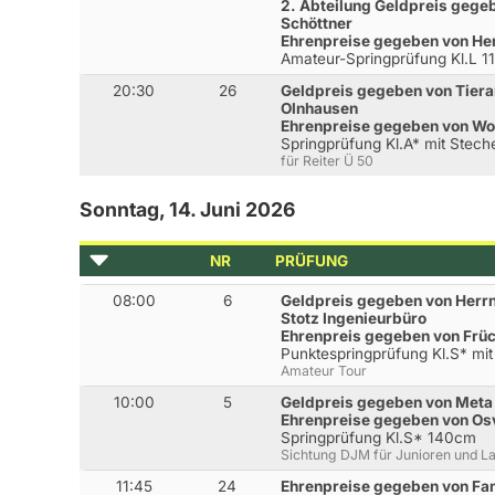
2. Abteilung Geldpreis gege
Schöttner
Ehrenpreise gegeben von Her
Amateur-Springprüfung Kl.L 
20:30
26
Geldpreis gegeben von Tiera
Olnhausen
Ehrenpreise gegeben von Wo
Springprüfung Kl.A* mit Stec
für Reiter Ü 50
Sonntag, 14. Juni 2026
NR
PRÜFUNG
08:00
6
Geldpreis gegeben von Herrn
Stotz Ingenieurbüro
Ehrenpreis gegeben von Frü
Punktespringprüfung Kl.S* mi
Amateur Tour
10:00
5
Geldpreis gegeben von Meta 
Ehrenpreise gegeben von Osv
Springprüfung Kl.S* 140cm
Sichtung DJM für Junioren und L
11:45
24
Ehrenpreise gegeben von Fam