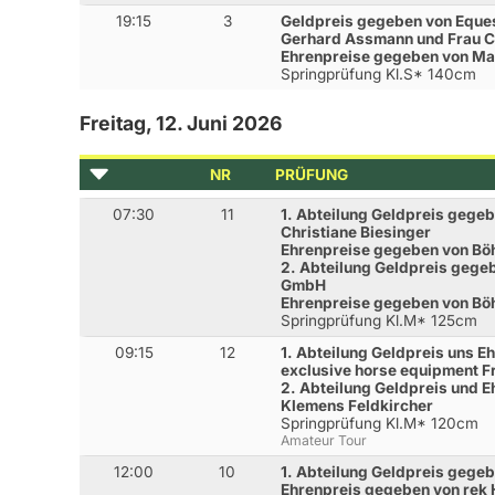
19:15
3
Geldpreis gegeben von Eques
Gerhard Assmann und Frau Co
Ehrenpreise gegeben von Ma
Springprüfung Kl.S* 140cm
Freitag, 12. Juni 2026
NR
PRÜFUNG
07:30
11
1. Abteilung Geldpreis gegeb
Christiane Biesinger
Ehrenpreise gegeben von Böh
2. Abteilung Geldpreis gege
GmbH
Ehrenpreise gegeben von Böh
Springprüfung Kl.M* 125cm
09:15
12
1. Abteilung Geldpreis uns 
exclusive horse equipment F
2. Abteilung Geldpreis und 
Klemens Feldkircher
Springprüfung Kl.M* 120cm
Amateur Tour
12:00
10
1. Abteilung Geldpreis gegeb
Ehrenpreis gegeben von rek