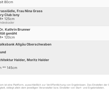
Zeit 80cm
asslädle, Frau Nina Grass
ry Club Isny
.M* 125cm
andeskader
Dr. Kathrin Brunner
ität genäht
.M* 120cm
Volksbank Allgäu Oberschwaben
 und
hitektur Halder, Moritz Halder
en ** 145cm
m ist eine Plattform, ausschließlich zur Veröffentlichung von Ergebnissen. Das Einstellen de
keit, obliegt allein dem jeweiligen Veranstalter bzw. Einsteller von Start- und Ergebnislisten.