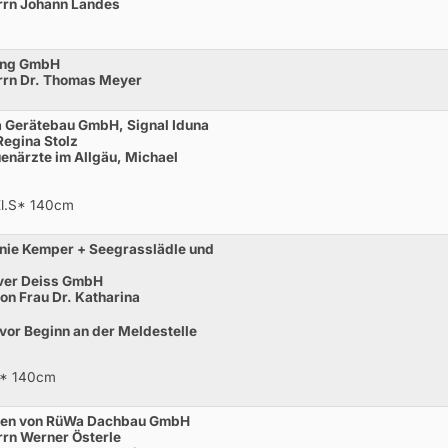
rrn Johann Landes
ling GmbH
rrn Dr. Thomas Meyer
a Gerätebau GmbH, Signal Iduna
Regina Stolz
enärzte im Allgäu, Michael
Kl.S* 140cm
nie Kemper + Seegrasslädle und
ver Deiss GmbH
n Frau Dr. Katharina
 vor Beginn an der Meldestelle
S* 140cm
eben von RüWa Dachbau GmbH
rn Werner Österle