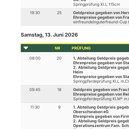
Springprüfung Kl.L 115cm
19:30
25
Geldpreise gegeben von Herr
Ehrenpreise gegeben von Fr
einfreundeinguterfreund-Cup 
Samstag, 13. Juni 2026
NR
PRÜFUNG
08:00
20
1. Abteilung Geldpreis gegeb
Ehrenpreise gegeben von S
2. Abteilung Geldpreis gege
Heim
Ehrenpreise gegeben von S
Springpferdeprüfung Kl.L m.
09:45
18
Geldpreis gegeben von Frau 
Ehrenpreise gegeben von Rei
Springpferdeprüfung Kl.M* m
11:30
9
1. Abteilung Geldpreis gege
Oberschwaben eG
Ehrenpreis gegeben von Fir
2. Abteilung Geldpreis geg
Operationszentrum Fam. Sc