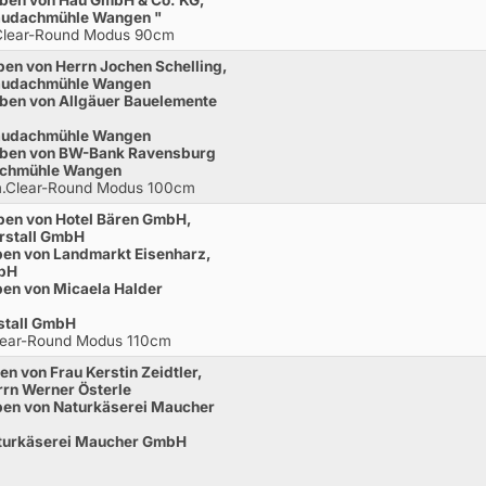
eben von Hau GmbH & Co. KG,
taudachmühle Wangen "
.Clear-Round Modus 90cm
ben von Herrn Jochen Schelling,
taudachmühle Wangen
eben von Allgäuer Bauelemente
taudachmühle Wangen
geben von BW-Bank Ravensburg
achmühle Wangen
 m.Clear-Round Modus 100cm
eben von Hotel Bären GmbH,
rstall GmbH
ben von Landmarkt Eisenharz,
mbH
ben von Micaela Halder
stall GmbH
Clear-Round Modus 110cm
en von Frau Kerstin Zeidtler,
rn Werner Österle
ben von Naturkäserei Maucher
aturkäserei Maucher GmbH