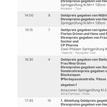
Ehrenpreise gegeben von He
Springprüfung Kl.M** 130cm
Amateur - Tour
14:00
8
Geldpreis gegeben von Nüb
Ehrenpreise gegeben von He
Springprüfung Kl.M** 135cm
15:15
7
Geldpreis gegeben von Igeb
Florian Grimm und Hans und 
Ehrenpreis gegeben von Frau
Sochor und
CP Pharma
Zwei-Phasen-Springprüfung 
-Special - Youngster Tour
16:30
4
Geldpreis gegeben von Stefa
Frau Nina Grass
Ehrenpreise gegeben von Xa
Sonderehrenpreis gegeben vo
Blocksiepen
❗️Pferdepasskontrolle. Pässe
abgeben ❗️
Amazonen Springprüfung Kl.
Stil & Fairness - Preis
17:45
15
1. Abteilung Geldpreis geg
Ehrenpreise gegeben von Her