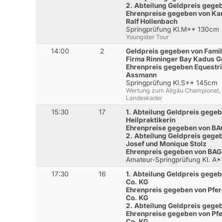
2. Abteilung Geldpreis geg
Ehrenpreise gegeben von Kar
Ralf Hollenbach
Springprüfung Kl.M** 130cm
Youngster Tour
14:00
2
Geldpreis gegeben von Famil
Firma Rinninger Bay Kadus 
Ehrenpreis gegeben Equestr
Assmann
Springprüfung Kl.S** 145cm
Wertung zum Allgäu Championat, 
Landeskader
15:30
17
1. Abteilung Geldpreis gege
Heilpraktikerin
Ehrenpreise gegeben von B
2. Abteilung Geldpreis gegeb
Josef und Monique Stolz
Ehrenpreis gegeben von BA
Amateur-Springprüfung Kl. A
17:30
16
1. Abteilung Geldpreis gege
Co. KG
Ehrenpreis gegeben von Pfe
Co. KG
2. Abteilung Geldpreis geg
Ehrenpreise gegeben von Pf
Co. KG