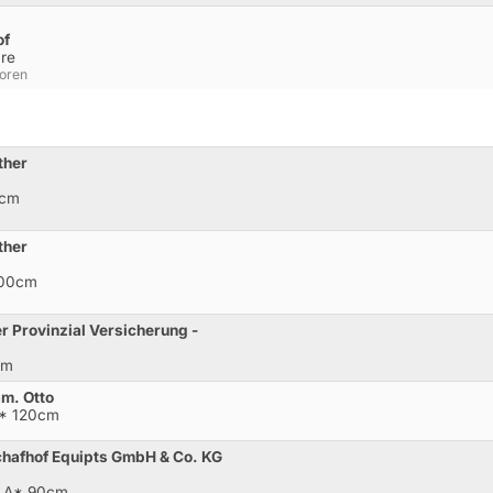
of
re
ioren
ther
0cm
ther
100cm
r Provinzial Versicherung -
cm
am. Otto
M* 120cm
chafhof Equipts GmbH & Co. KG
l.A* 90cm