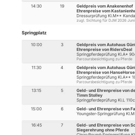
14:30
19
Geldpreis vom Anakenenhof
Ehrenpreise vom Kastanienh
Dressurprüfung Kl.M** Kanda
zugl. Sichtung für DJM 2026 Jun
Springplatz
10:00
3
Geldpreis vom Autohaus Gün
Ehrenpreise von RidersDeal
Springpferdeprüfung Kl.A* 9
Parcoursbesichtigung zu Pferde
11:30
4
Geldpreis vom Autohaus Gün
Ehrenpreise von HanseHorse
Springpferdeprüfung Kl.A** 
Parcoursbesichtigung zu Pferde
13:15
5
Geld- und Ehrenpreise von de
Timm Stolley
Springpferdeprüfung Kl.L 110
15:00
6
Geld- und Ehrenpreise von F
Youngster-Springprüfung Kl.
16:45
7
Geld- und Ehrenpreise von S
Siegerehrung ohne Pferde
Clear-Round-Springprüfung K