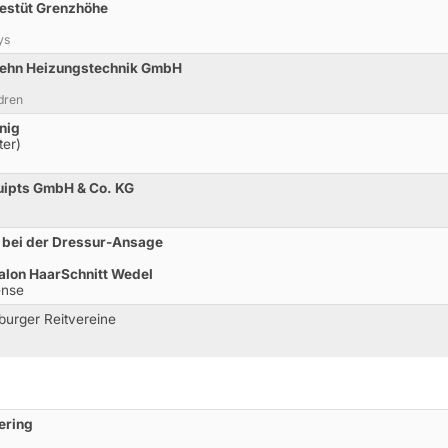
Gestüt Grenzhöhe
ys
Diehn Heizungstechnik GmbH
dren
nig
ter)
uipts GmbH & Co. KG
 bei der Dressur-Ansage
alon HaarSchnitt Wedel
ense
urger Reitvereine
ering