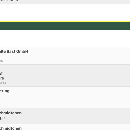
älte Bast GmbH
ys
of
re
ioren
ering
Schmidtchen
opp
Schmidtchen