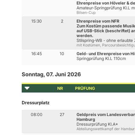
Ehrenpreise von Höveler & 
Amateur-Springprüfung Kl.L 
Bilsen-Cup
15:30
2
Ehrenpreise vom NFR
Zum Kostüm passende Musik
auf USB-Stick (beschriftet) 
werden.
Stilspring-WB - ohne erlaubte
mit Kostümen, Parcoursbesichtig
16:45
10
Geld- und Ehrenpreise von 
Springprüfung Kl.L 110cm
Sonntag, 07. Juni 2026
NR
PRÜFUNG
Dressurplatz
08:00
27
Geldpreis vom Landesverband
Hamburg
Dressurprüfung Kl.A*
Abteilungswettkampf der Hamburg