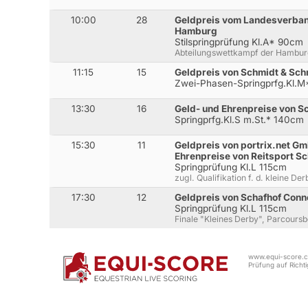
10:00
28
Geldpreis vom Landesverband
Hamburg
Stilspringprüfung Kl.A* 90cm
Abteilungswettkampf der Hamburg
11:15
15
Geldpreis von Schmidt & Sc
Zwei-Phasen-Springprfg.Kl.
13:30
16
Geld- und Ehrenpreise von S
Springprfg.Kl.S m.St.* 140cm
15:30
11
Geldpreis von portrix.net G
Ehrenpreise von Reitsport Sc
Springprüfung Kl.L 115cm
zugl. Qualifikation f. d. kleine Der
17:30
12
Geldpreis von Schafhof Con
Springprüfung Kl.L 115cm
Finale "Kleines Derby", Parcours
www.equi-score.co
Prüfung auf Richtig