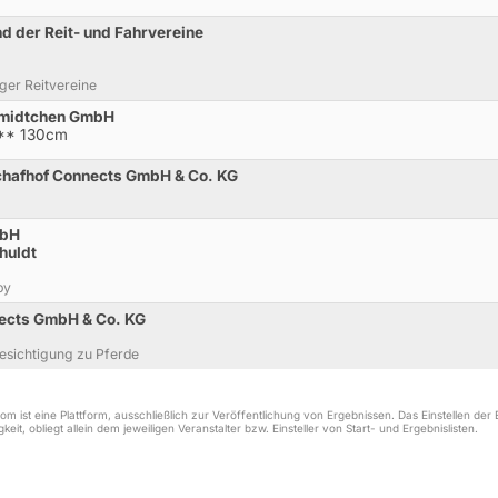
 der Reit- und Fahrvereine
er Reitvereine
hmidtchen GmbH
M** 130cm
chafhof Connects GmbH & Co. KG
mbH
huldt
by
nects GmbH & Co. KG
besichtigung zu Pferde
m ist eine Plattform, ausschließlich zur Veröffentlichung von Ergebnissen. Das Einstellen de
keit, obliegt allein dem jeweiligen Veranstalter bzw. Einsteller von Start- und Ergebnislisten.