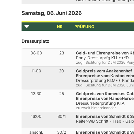
Samstag, 06. Juni 2026
NR
PRÜFUNG
Dressurplatz
08:00
23
Geld- und Ehrenpreise von K
Pony-Dressurprfg.Kl.L**-Tr.
zugl. Sichtung für DJM 2026 Pon
11:00
20
Geldpreis vom Anakenenhof
Ehrenpreise vom Kastanienh
Dressurprüfung Kl.M** Kanda
zugl. Sichtung für DJM 2026 Jun
13:30
25
Geldpreis von Kameckes Cat
Ehrenpreise von HanseHorse
Dressurreiterprüfung Kl.A
zu zweit hintereinander
16:00
30/1
Ehrenpreise von Schmidt & 
Reiter-WB Schritt - Trab - Gal
anschl.
30/2
Ehrenpreise von Schmidt & 