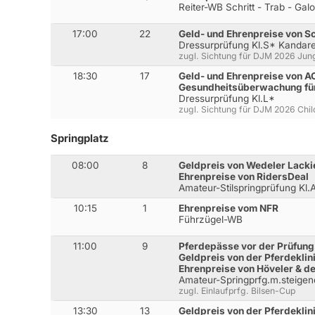
Reiter-WB Schritt - Trab - Gal
17:00
22
Geld- und Ehrenpreise von S
Dressurprüfung Kl.S* Kandar
zugl. Sichtung für DJM 2026 Jung
18:30
17
Geld- und Ehrenpreise von A
Gesundheitsüberwachung fü
Dressurprüfung Kl.L*
zugl. Sichtung für DJM 2026 Chil
Springplatz
08:00
8
Geldpreis von Wedeler Lack
Ehrenpreise von RidersDeal
Amateur-Stilspringprüfung Kl
10:15
1
Ehrenpreise vom NFR
Führzügel-WB
11:00
9
Pferdepässe vor der Prüfung
Geldpreis von der Pferdeklini
Ehrenpreise von Höveler & 
Amateur-Springprfg.m.steige
zugl. Einlaufprfg. Bilsen-Cup
13:30
13
Geldpreis von der Pferdeklini