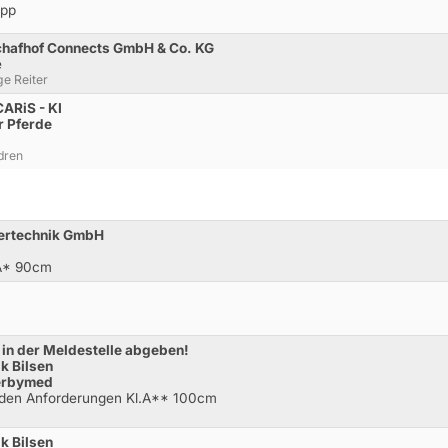
opp
chafhof Connects GmbH & Co. KG
e
e Reiter
CARiS - KI
r Pferde
dren
iertechnik GmbH
.A* 90cm
 in der Meldestelle abgeben!
k Bilsen
derbymed
nden Anforderungen Kl.A** 100cm
k Bilsen