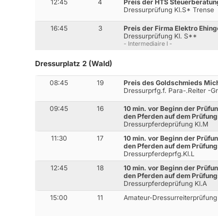
12:45
4
Preis der HTS Steuerberatun
Dressurprüfung Kl.S* Trense
16:45
3
Preis der Firma Elektro Ehing
Dressurprüfung Kl. S**
- Intermediaire I -
Dressurplatz 2 (Wald)
08:45
19
Preis des Goldschmieds Mich
Dressurprfg.f. Para-.Reiter -G
09:45
16
10 min. vor Beginn der Prüfun
den Pferden auf dem Prüfung
Dressurpferdeprüfung Kl.M
11:30
17
10 min. vor Beginn der Prüfun
den Pferden auf dem Prüfung
Dressurpferdeprfg.Kl.L
12:45
18
10 min. vor Beginn der Prüfun
den Pferden auf dem Prüfung
Dressurpferdeprüfung Kl.A
15:00
11
Amateur-Dressurreiterprüfung