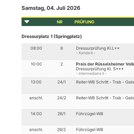
Samstag, 04. Juli 2026
NR
PRÜFUNG
Dressurplatz 1 (Springplatz)
08:00
8
Dressurprüfung Kl.L**
- Kandare -
10:00
2
Preis der Rüsselsheimer Vol
Dressurprüfung Kl. S***
- Intermediaire II -
13:00
24/1
Reiter-WB Schritt - Trab - Gal
anschl.
24/2
Reiter-WB Schritt - Trab - Gal
14:00
26/1
Führzügel-WB
anschl.
26/2
Führzügel-WB