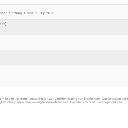
*
ssen-Stiftung-Dressur-Cup 2026
ter)
m ist eine Plattform, ausschließlich zur Veröffentlichung von Ergebnissen. Das Einstellen de
keit, obliegt allein dem jeweiligen Veranstalter bzw. Einsteller von Start- und Ergebnislisten.