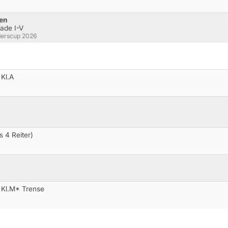
sen
rade I-V
derscup 2026
 Kl.A
s 4 Reiter)
 Kl.M* Trense