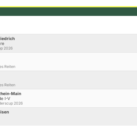
riedrich
re
up 2026
es Reiten
es Reiten
Rhein-Main
de I-V
derscup 2026
eisen