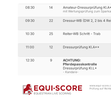
08:30
14
Amateur-Dressurprüfung Kl.A
mit Wertungsprüfung zum Sparka
09:30
22
Dressur-WB (DW 2, 2 bis 4 Rei
10:30
25
Reiter-WB Schritt - Trab
11:00
12
Dressurprüfung Kl.A**
12:30
9
ACHTUNG:
Pferdepasskontrolle
Dressurprüfung Kl.L*
- Kandare-
www.equi-score.co
Prüfung auf Richtig