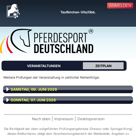
ANMELDEN
Taufkirchen-Vils/Obb.
VERANSTALTUNGEN
ZEITPLAN
Weitere Prüfungen der Veranstaltung in zeitlicher Reihenfolge:
SAMSTAG, 06. JUNI 2026
SONNTAG, 07. JUNI 2026
|
|
Nach oben
Impressum
Desktopversion
Die Richtigkeit der oben aufgeführten Prüfungsergebnisse (Dressur oder Springprüfung)
dieses Reitturnieres, obligt dem Verantwortungsbereich der Meldestelle. Angaben zu