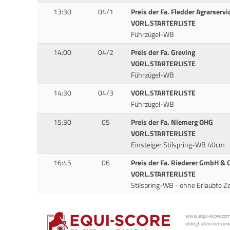
13:30
04/1
Preis der Fa. Fledder Agrarservi
VORL.STARTERLISTE
Führzügel-WB
14:00
04/2
Preis der Fa. Greving
VORL.STARTERLISTE
Führzügel-WB
14:30
04/3
VORL.STARTERLISTE
Führzügel-WB
15:30
05
Preis der Fa. Niemerg OHG
VORL.STARTERLISTE
Einsteiger Stilspring-WB 40cm
16:45
06
Preis der Fa. Riederer GmbH & 
VORL.STARTERLISTE
Stilspring-WB - ohne Erlaubte Z
www.equi-score.com i
obliegt allein dem je