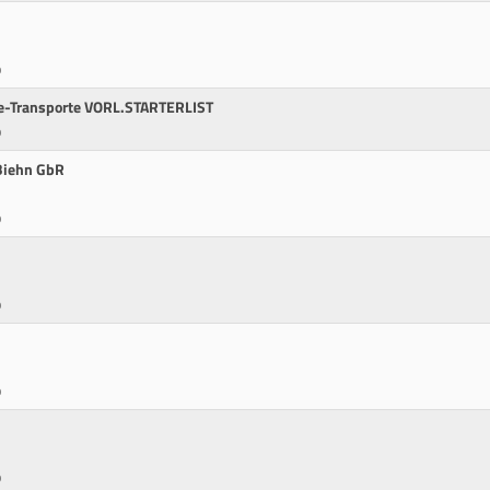
p
ice-Transporte VORL.STARTERLIST
p
 Biehn GbR
p
p
p
p