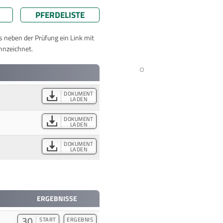
PFERDELISTE
ts neben der Prüfung ein Link mit
nnzeichnet.
DOKUMENT
LADEN
DOKUMENT
LADEN
DOKUMENT
LADEN
ERGEBNISSE
30
START
ERGEBNIS