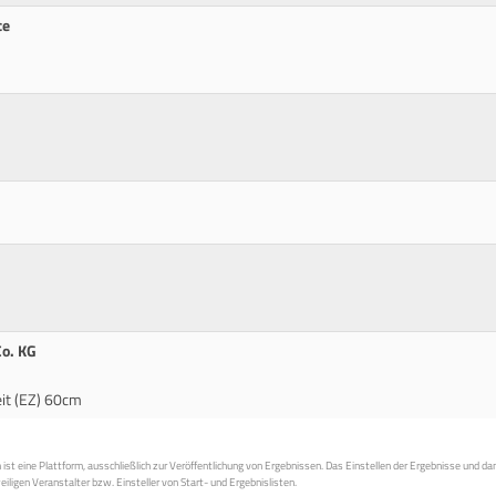
ce
Co. KG
eit (EZ) 60cm
st eine Plattform, ausschließlich zur Veröffentlichung von Ergebnissen. Das Einstellen der Ergebnisse und da
weiligen Veranstalter bzw. Einsteller von Start- und Ergebnislisten.