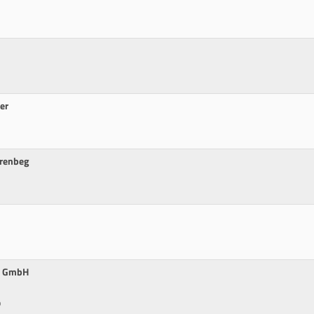
er
örenbeg
um GmbH
p