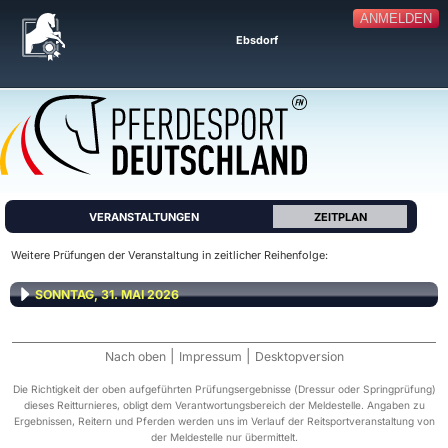
ANMELDEN
Ebsdorf
VERANSTALTUNGEN
ZEITPLAN
Weitere Prüfungen der Veranstaltung in zeitlicher Reihenfolge:
SONNTAG, 31. MAI 2026
|
|
Nach oben
Impressum
Desktopversion
Die Richtigkeit der oben aufgeführten Prüfungsergebnisse (Dressur oder Springprüfung)
dieses Reitturnieres, obligt dem Verantwortungsbereich der Meldestelle. Angaben zu
Ergebnissen, Reitern und Pferden werden uns im Verlauf der Reitsportveranstaltung von
der Meldestelle nur übermittelt.