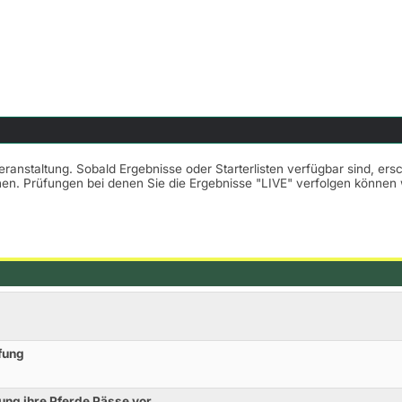
Veranstaltung. Sobald Ergebnisse oder Starterlisten verfügbar sind, er
nnen. Prüfungen bei denen Sie die Ergebnisse "LIVE" verfolgen könne
fung
fung ihre Pferde Pässe vor