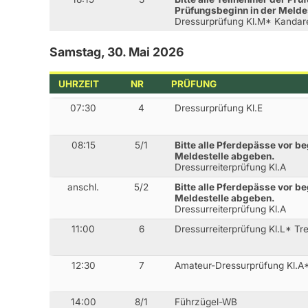
Prüfungsbeginn in der Melde
Dressurprüfung Kl.M* Kandar
Samstag, 30. Mai 2026
UHRZEIT
NR
PRÜFUNG
07:30
4
Dressurprüfung Kl.E
08:15
5/1
Bitte alle Pferdepässe vor be
Meldestelle abgeben.
Dressurreiterprüfung Kl.A
anschl.
5/2
Bitte alle Pferdepässe vor be
Meldestelle abgeben.
Dressurreiterprüfung Kl.A
11:00
6
Dressurreiterprüfung Kl.L* Tr
12:30
7
Amateur-Dressurprüfung Kl.A
14:00
8/1
Führzügel-WB