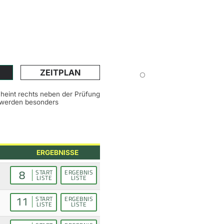
ZEITPLAN
scheint rechts neben der Prüfung
n werden besonders
ERGEBNISSE
8
START
ERGEBNIS
LISTE
LISTE
11
START
ERGEBNIS
LISTE
LISTE