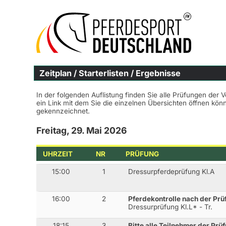
Zeitplan / Starterlisten / Ergebnisse
In der folgenden Auflistung finden Sie alle Prüfungen der 
ein Link mit dem Sie die einzelnen Übersichten öffnen kö
gekennzeichnet.
Freitag, 29. Mai 2026
UHRZEIT
NR
PRÜFUNG
15:00
1
Dressurpferdeprüfung Kl.A
16:00
2
Pferdekontrolle nach der Prü
Dressurprüfung Kl.L* - Tr.
18:15
3
Bitte alle Teilnehmer der Prü