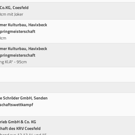
Co.KG, Coesfeld
0cm mit Joker
umer Kulturbau, Havixbeck
pringmeisterschaft
90cm
umer Kulturbau, Havixbeck
pringmeisterschaft
g Kl.A* - 95cm
ice Schröder GmbH, Senden
schaftswettkampf
trieb GmbH & Co. KG
haft des KRV Coesfeld