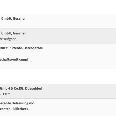
or GmbH, Gescher
or GmbH, Gescher
deraufgabe
itut für Pferde-Osteopathie,
schaftswettkampf
r GmbH & Co.KG, Düsseldorf
 - 80cm
petente Betreuung von
enten, Billerbeck