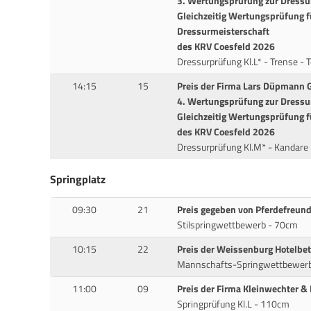
3. Wertungsprüfung zur Dress
Gleichzeitig Wertungsprüfung f
Dressurmeisterschaft
des KRV Coesfeld 2026
Dressurprüfung Kl.L* - Trense - T
14:15
15
Preis der Firma Lars Düpmann
4. Wertungsprüfung zur Dress
Gleichzeitig Wertungsprüfung f
des KRV Coesfeld 2026
Dressurprüfung Kl.M* - Kandare -
Springplatz
09:30
21
Preis gegeben von Pferdefreund
Stilspringwettbewerb - 70cm
10:15
22
Preis der Weissenburg Hotelbe
Mannschafts-Springwettbewer
11:00
09
Preis der Firma Kleinwechter &
Springprüfung Kl.L - 110cm