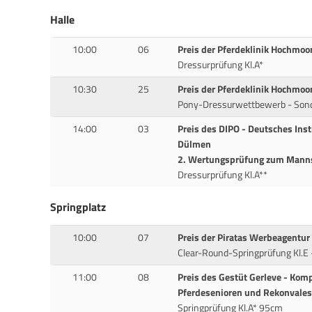
Halle
10:00
06
Preis der Pferdeklinik Hochmo
Dressurprüfung Kl.A*
10:30
25
Preis der Pferdeklinik Hochmo
Pony-Dressurwettbewerb - Son
14:00
03
Preis des DIPO - Deutsches Inst
Dülmen
2. Wertungsprüfung zum Mann
Dressurprüfung Kl.A**
Springplatz
10:00
07
Preis der Piratas Werbeagentu
Clear-Round-Springprüfung Kl.E
11:00
08
Preis des Gestüt Gerleve - Kom
Pferdesenioren und Rekonvalesz
Springprüfung Kl.A* 95cm