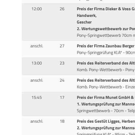
12:00
26
Preis der Firma Dieker & Voss 
Handwerk,
Gescher
2. Wertungswettbewerb zur Po
Pony-Springwettbewerb 70cm mit
anschl.
27
Preis der Firma Zaunbau Berger
Pony-Springprüfung Kl.A* - 90cm
13:00
23
Preis des Reiterverband des Al
Komb. Pony-Wettbewerb - Pon
anschl.
24
Preis des Reiterverband des Al
Komb. Pony-Wettbewerb - Einze
15:45
17
Preis der Firma Munet GmbH & 
1. Wertungsprüfung zur Mannsc
Springwettbewerb - 70cm - Teilp
anschl.
18
Preis des Gestüt Ligges, Herber
2. Wertungsprüfung zur Mannsc
Springprüfung Kl.A* - 95cm - Tei