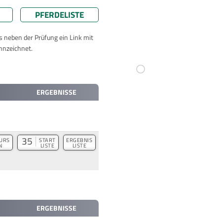
PFERDELISTE
ts neben der Prüfung ein Link mit
nnzeichnet.
ERGEBNISSE
35
URS
START
ERGEBNIS
N
LISTE
LISTE
ERGEBNISSE