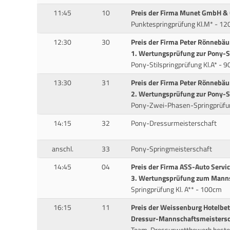
11:45
10
Preis der Firma Munet GmbH & 
Punktespringprüfung Kl.M* - 12
12:30
30
Preis der Firma Peter Rönnebä
1. Wertungsprüfung zur Pony-S
Pony-Stilspringprüfung Kl.A* - 
13:30
31
Preis der Firma Peter Rönnebä
2. Wertungsprüfung zur Pony-S
Pony-Zwei-Phasen-Springprüfun
14:15
32
Pony-Dressurmeisterschaft
anschl.
33
Pony-Springmeisterschaft
14:45
04
Preis der Firma ASS-Auto Serv
3. Wertungsprüfung zum Mann
Springprüfung Kl. A** - 100cm
16:15
11
Preis der Weissenburg Hotelbe
Dressur-Mannschaftsmeistersc