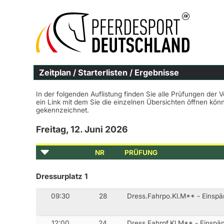
Zeitplan / Starterlisten / Ergebnisse
In der folgenden Auflistung finden Sie alle Prüfungen der 
ein Link mit dem Sie die einzelnen Übersichten öffnen kö
gekennzeichnet.
Freitag, 12. Juni 2026
NR
PRÜFUNG
Dressurplatz 1
09:30
28
Dress.Fahrpo.Kl.M** - Einspä
12:00
24
Dress.Fahrpf.Kl.M** - Einspän