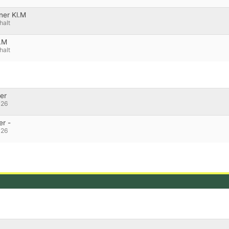
ner Kl.M
halt
l.M
halt
er
026
er -
026