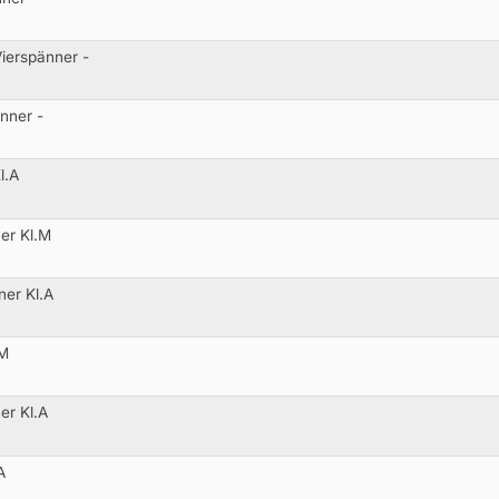
ierspänner -
nner -
l.A
er Kl.M
er Kl.A
.M
er Kl.A
A