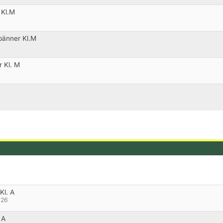
 Kl.M
pänner Kl.M
r Kl. M
Kl. A
026
 A