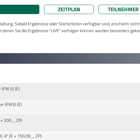
ZEITPLAN
TEILNEHMER
taltung. Sobald Ergebnisse oder Starterlisten verfügbar sind, erscheint rech
ei denen Sie die Ergebnisse "LIVE" verfolgen können werden besonders geke
 (FW 5) (E)
r (FW5) (E)
 + 200_, ZP)
. A* (E + 150,00_, ZP)