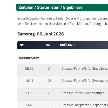
Zeitplan / Starterlisten / Ergebnisse
In der folgenden Auflistung finden Sie alle Prüfungen der Verans
dem Sie die einzelnen Übersichten öffnen können. Prüfungen b
Samstag, 06. Juni 2026
NR
PRÜFUNG
Dressurplatz
08:00
01
Dressur-Fahr-WB für Einspänner
10:45
05
Dressur-Fahr-WB für Zweispänne
13:00
21
Dressur Pferde- Zweispänner (E
13:40
13
Dressur Fahrpferde Einspänner Kl