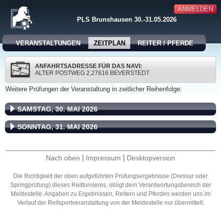
ANMELDEN
PLS Brunshausen 30.-31.05.2026
VERANSTALTUNGEN
ZEITPLAN
REITER / PFERDE
ANFAHRTSADRESSE FÜR DAS NAVI:
ALTER POSTWEG 2,27616 BEVERSTEDT
Weitere Prüfungen der Veranstaltung in zeitlicher Reihenfolge:
SAMSTAG, 30. MAI 2026
SONNTAG, 31. MAI 2026
|
|
Nach oben
Impressum
Desktopversion
Die Richtigkeit der oben aufgeführten Prüfungsergebnisse (Dressur oder
Springprüfung) dieses Reitturnieres, obligt dem Verantwortungsbereich der
Meldestelle. Angaben zu Ergebnissen, Reitern und Pferden werden uns im
Verlauf der Reitsportveranstaltung von der Meldestelle nur übermittelt.