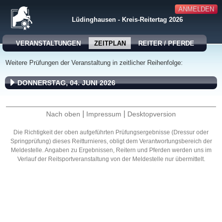
ANMELDEN
Lüdinghausen - Kreis-Reitertag 2026
VERANSTALTUNGEN
ZEITPLAN
REITER / PFERDE
Weitere Prüfungen der Veranstaltung in zeitlicher Reihenfolge:
DONNERSTAG, 04. JUNI 2026
|
|
Nach oben
Impressum
Desktopversion
Die Richtigkeit der oben aufgeführten Prüfungsergebnisse (Dressur oder
Springprüfung) dieses Reitturnieres, obligt dem Verantwortungsbereich der
Meldestelle. Angaben zu Ergebnissen, Reitern und Pferden werden uns im
Verlauf der Reitsportveranstaltung von der Meldestelle nur übermittelt.