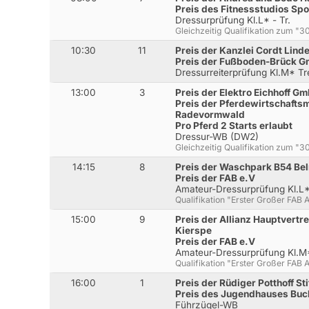
Preis des Fitnessstudios Sp
Dressurprüfung Kl.L* - Tr.
Gleichzeitig Qualifikation zum 
10:30
11
Preis der Kanzlei Cordt Lind
Preis der Fußboden-Brück G
Dressurreiterprüfung Kl.M* T
13:00
3
Preis der Elektro Eichhoff G
Preis der Pferdewirtschafts
Radevormwald
Pro Pferd 2 Starts erlaubt
Dressur-WB (DW2)
Gleichzeitig Qualifikation zum 
14:15
8
Preis der Waschpark B54 Be
Preis der FAB e.V
Amateur-Dressurprüfung Kl.L* 
Qualifikation "Erster Großer FAB
15:00
9
Preis der Allianz Hauptvertr
Kierspe
Preis der FAB e.V
Amateur-Dressurprüfung Kl.M
Qualifikation "Erster Großer FAB
16:00
1
Preis der Rüdiger Potthoff St
Preis des Jugendhauses Buc
Führzügel-WB