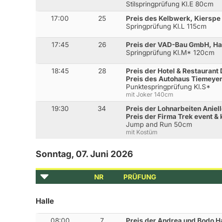
Stilspringprüfung Kl.E 80cm
17:00
25
Preis des Kelbwerk, Kierspe
Springprüfung Kl.L 115cm
17:45
26
Preis der VAD-Bau GmbH, Ha
Springprüfung Kl.M* 120cm
18:45
28
Preis der Hotel & Restauran
Preis des Autohaus Tiemeyer
Punktespringprüfung Kl.S*
mit Joker 140cm
19:30
34
Preis der Lohnarbeiten Anie
Preis der Firma Trek event 
Jump and Run 50cm
mit Kostüm
Sonntag, 07. Juni 2026
NR
PRÜFUNG
Halle
08:00
7
Preis der Andrea und Bodo 