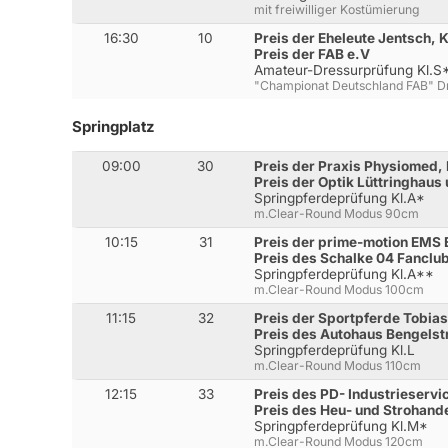
mit freiwilliger Kostümierung
16:30
10
Preis der Eheleute Jentsch, 
Preis der FAB e.V
Amateur-Dressurprüfung Kl.S
"Championat Deutschland FAB" Dr
Springplatz
09:00
30
Preis der Praxis Physiomed,
Preis der Optik Lüttringhau
Springpferdeprüfung Kl.A*
m.Clear-Round Modus 90cm
10:15
31
Preis der prime-motion EMS 
Preis des Schalke 04 Fancl
Springpferdeprüfung Kl.A**
m.Clear-Round Modus 100cm
11:15
32
Preis der Sportpferde Tobia
Preis des Autohaus Bengelst
Springpferdeprüfung Kl.L
m.Clear-Round Modus 110cm
12:15
33
Preis des PD- Industrieserv
Preis des Heu- und Strohand
Springpferdeprüfung Kl.M*
m.Clear-Round Modus 120cm