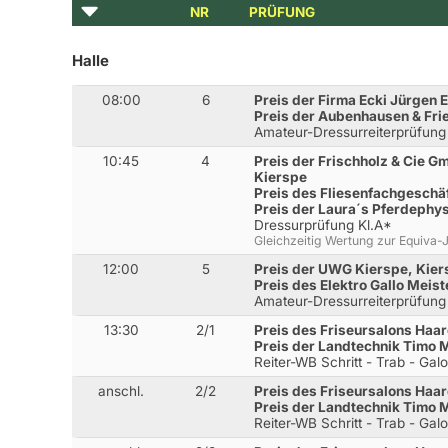
NR
PRÜFUNG
Halle
08:00
6
Preis der Firma Ecki Jürgen 
Preis der Aubenhausen & Fr
Amateur-Dressurreiterprüfung
10:45
4
Preis der Frischholz & Cie 
Kierspe
Preis des Fliesenfachgesch
Preis der Laura´s Pferdephys
Dressurprüfung Kl.A*
Gleichzeitig Wertung zur Equiva
12:00
5
Preis der UWG Kierspe, Kier
Preis des Elektro Gallo Meis
Amateur-Dressurreiterprüfung
13:30
2/1
Preis des Friseursalons Haa
Preis der Landtechnik Timo 
Reiter-WB Schritt - Trab - Gal
anschl.
2/2
Preis des Friseursalons Haa
Preis der Landtechnik Timo 
Reiter-WB Schritt - Trab - Gal