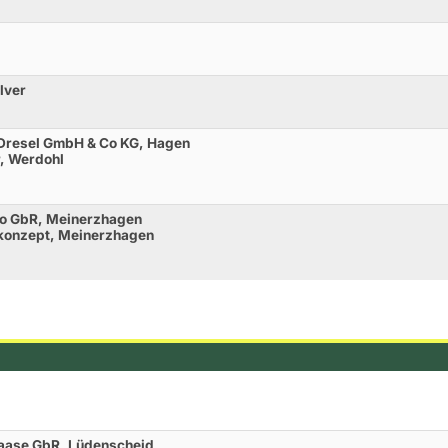
lver
t Dresel GmbH & Co KG, Hagen
, Werdohl
llo GbR, Meinerzhagen
& konzept, Meinerzhagen
Haase GbR, Lüdenscheid