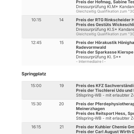
Preis der Hofmag, Sabine Te
Dressurprüfung Kl.M* Kandar
Gleichzeitig Qualifikation zum 
10:15
14
Preis der RTG Rinkscheider 
Preis des Gestüts Wickesch
Dressurprüfung Kl.S* Kandar
Gleichzeitig Qualifikation zum 
12:45
15
Preis der Hörakustik Höni
Radevormwald
Preis der Sparkasse Kierspe
Dressurprüfung Kl. S**
- Intermediaire I -
Springplatz
15:00
19
Preis des KFZ Sachverständi
Preis der Tischlerei Udo und
Stilspring-WB - mit erlaubter 
15:30
20
Preis der Pferdephysiothera
Meinerzhagen
Preis des Reitsport Hess, S
Stilspring-WB - mit erlaubter 
16:15
21
Preis der Kuhbier Chemie Gm
Preis der Carl August Wirth