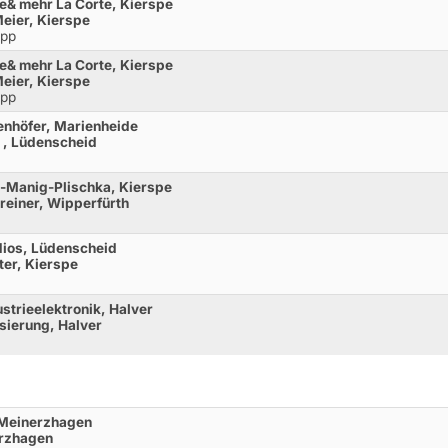
re& mehr La Corte, Kierspe
Meier, Kierspe
opp
re& mehr La Corte, Kierspe
Meier, Kierspe
opp
enhöfer, Marienheide
 , Lüdenscheid
r-Manig-Plischka, Kierspe
reiner, Wipperfürth
dios, Lüdenscheid
ter, Kierspe
strieelektronik, Halver
sierung, Halver
, Meinerzhagen
erzhagen