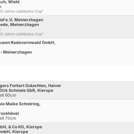
sch, Wiehl
e
"300-Jahre-Jubiläums-Cup"
Hof e.V, Meinerzhagen
liede, Meinerzhagen
e
"300-Jahre-Jubiläums-Cup"
ghausen Radevormwald GmbH,
 - Meinerzhagen
gers Forkert Gutachten, Halver
 Dirk Schmale GbR, Kierspe
Zeit 60cm
pie Maike Schnöring,
prockhövel
Zeit 70cm
bH, & Co KG, Kierspe
 GmbH, Kierspe