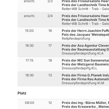
anschl.
2/3
Preis des Friseursalons Haa
Preis der Landtechnik Timo 
Reiter-WB Schritt - Trab - Gal
anschl.
2/4
Preis des Friseursalons Haa
Preis der Landtechnik Timo 
Reiter-WB Schritt - Trab - Gal
15:00
16
Preis der Herrn Joachim Paff
Peis des Jacques´Weindepot
Reitpferdeprüfung
16:30
17
Preis der Axa Agentur Cleve
Preis der Raumausstattung D
Dressurpferdeprüfung Kl.A
17:15
18
Preis der MC Sun Sonnenstu
Preis der Metzgerei Baumeis
Dressurpferdeprfg.Kl.L
18:30
13
Preis der Firma G.Planek Indu
Preis der Firma Rau Automati
Dressurpferdeprüfung Kl.M
Platz
08:00
12
Preis des Ing.-Büros Müller
Preis des Kreawerks , Mein