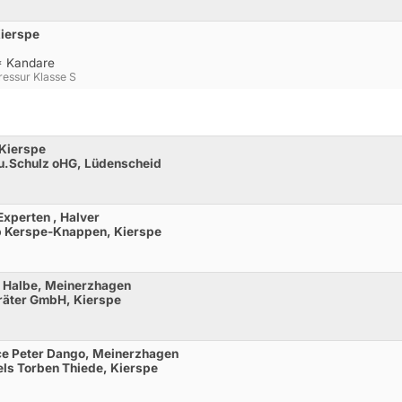
Kierspe
* Kandare
essur Klasse S
 Kierspe
s u.Schulz oHG, Lüdenscheid
Experten , Halver
ub Kerspe-Knappen, Kierspe
s Halbe, Meinerzhagen
räter GmbH, Kierspe
ice Peter Dango, Meinerzhagen
els Torben Thiede, Kierspe