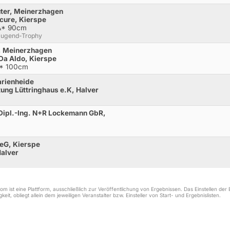
üter, Meinerzhagen
ecure, Kierspe
.A* 90cm
-Jugend-Trophy
n, Meinerzhagen
Da Aldo, Kierspe
** 100cm
arienheide
tung Lüttringhaus e.K, Halver
Dipl.-Ing. N+R Lockemann GbR,
 eG, Kierspe
Halver
m ist eine Plattform, ausschließlich zur Veröffentlichung von Ergebnissen. Das Einstellen de
keit, obliegt allein dem jeweiligen Veranstalter bzw. Einsteller von Start- und Ergebnislisten.