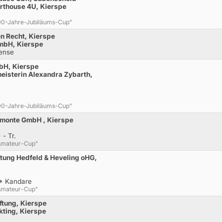
orthouse 4U, Kierspe
"300-Jahre-Jubiläums-Cup"
en Recht, Kierspe
mbH, Kierspe
rense
mbH, Kierspe
meisterin Alexandra Zybarth,
"300-Jahre-Jubiläums-Cup"
lmonte GmbH , Kierspe
- Tr.
 Amateur-Cup"
etung Hedfeld & Heveling oHG,
* Kandare
 Amateur-Cup"
iftung, Kierspe
kting, Kierspe