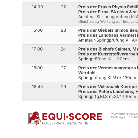
14:00
22
Preis der Praxis Physio Schl
Preis der Firma EA clean & s
Amateur-Stilspringprüfung Kl
Gleichzeitig Wertung zur Equiva
15:00
23
Preis der Giebels Immobilie
Preis des Landhaus Varmert 
Amateur-Springprüfung Kl. A
17:00
24
Preis des Biohofs Salmen, M
Preis der Kunststoffverarbei
Springprüfung Kl.L 110cm
18:00
27
Preis der Vermessungsbüro 
Werdohl
Springprüfung Kl.M** 130cm
18:45
29
Preis der Volksbank Kierspe
Preis des Peters Lädchens, 
Springprfg.Kl.S m.St.* 140cm
www.equi-score.co
Prüfung auf Richtig