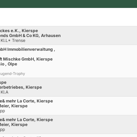
Eckes e.K., Kierspe
iends GmbH & Co KG, Arhausen
 Kl.L* Trense
GmbH Immobilienverwaltung ,
äft Mischke GmbH, Kierspe
io , Olpe
-Jugend-Trophy
spe
terbetriebes, Kierspe
 Kl.A
re& mehr La Corte, Kierspe
Meier, Kierspe
opp
re& mehr La Corte, Kierspe
Meier, Kierspe
opp