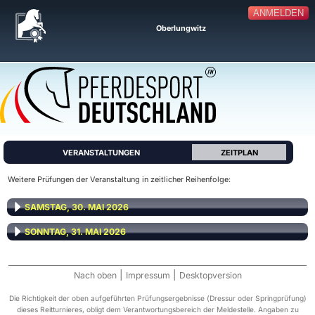
ANMELDEN
Oberlungwitz
VERANSTALTUNGEN
ZEITPLAN
Weitere Prüfungen der Veranstaltung in zeitlicher Reihenfolge:
SAMSTAG, 30. MAI 2026
SONNTAG, 31. MAI 2026
|
|
Nach oben
Impressum
Desktopversion
Die Richtigkeit der oben aufgeführten Prüfungsergebnisse (Dressur oder Springprüfung)
dieses Reitturnieres, obligt dem Verantwortungsbereich der Meldestelle. Angaben zu