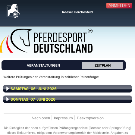
ANMELDEN
Roeser Herchesfeld
VERANSTALTUNGEN
ZEITPLAN
Weitere Prüfungen der Veranstaltung in zeitlicher Reihenfolge:
SAMSTAG, 06. JUNI 2026
SONNTAG, 07. JUNI 2026
|
|
Nach oben
Impressum
Desktopversion
Die Richtigkeit der oben aufgeführten Prüfungsergebnisse (Dressur oder Springprüfung)
dieses Reitturnieres, obligt dem Verantwortungsbereich der Meldestelle. Angaben zu