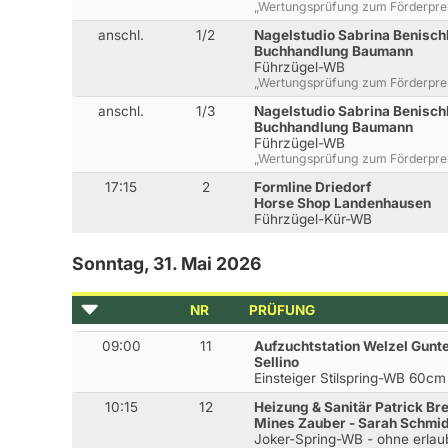
„Wertungsprüfung zum Förderpreis 
anschl.
1/2
Nagelstudio Sabrina Benisch
Buchhandlung Baumann
Führzügel-WB
„Wertungsprüfung zum Förderpreis 
anschl.
1/3
Nagelstudio Sabrina Benisch
Buchhandlung Baumann
Führzügel-WB
„Wertungsprüfung zum Förderpreis 
17:15
2
Formline Driedorf
Horse Shop Landenhausen
Führzügel-Kür-WB
Sonntag, 31. Mai 2026
NR
PRÜFUNG
09:00
11
Aufzuchtstation Welzel Gunt
Sellino
Einsteiger Stilspring-WB 60cm
10:15
12
Heizung & Sanitär Patrick Bre
Mines Zauber - Sarah Schmi
Joker-Spring-WB - ohne erlau