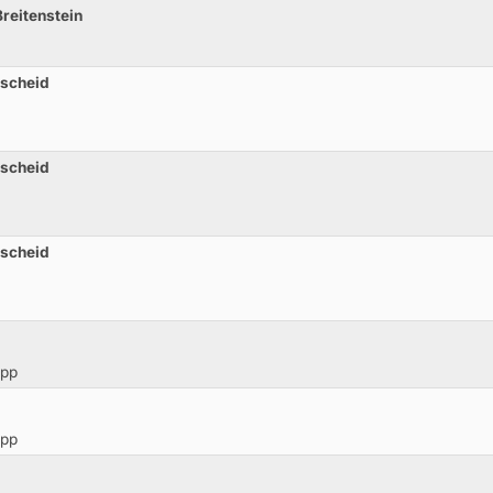
Breitenstein
tscheid
tscheid
tscheid
opp
opp