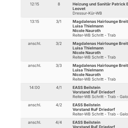
12:15
8
Heizung und Sanitär Patrick 
Leovet
Dressur-Kür-WB
13:15
3/1
Magdalenas Hairlounge Brei
Luisa Thielmann
Nicole Nauroth
Reiter-WB Schritt - Trab
anschl.
3/2
Magdalenas Hairlounge Brei
Luisa Thielmann
Nicole Nauroth
Reiter-WB Schritt - Trab
anschl.
3/3
Magdalenas Hairlounge Brei
Luisa Thielmann
Nicole Nauroth
Reiter-WB Schritt - Trab
14:00
4/1
EASS Beilstein
Vorstand RuF Driedorf
Reiter-WB Schritt - Trab - Gal
anschl.
4/2
EASS Beilstein
Vorstand RuF Driedorf
Reiter-WB Schritt - Trab - Gal
anschl.
4/4
EASS Beilstein
Vorstand RuF Driedorf