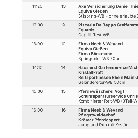
11:20
13
Axa Versicherung Daniel Thi
Equiva Gießen
Stilspring-WB - ohne erlaubte
12:30
9
Pizzeria Da Beppo Greifenste
Equanis
Caprilli-Test-WB
13:00
10
Firma Neeb & Weyand
Equiva Gießen
Firma Böckmann
Springreiter-WB 50cm
14:15
14
Haus und Gartenservice Mich
Kristallkraft
Reitsportmesse Rhein Main 
Geländereiter-WB 50cm
15:30
15
Pferdewäscherei Vogt
Schuhraparaturservice Chris
Kombinierter Reit-WB (3Teil-W
16:00
16
Firma Neeb & Weyand
Pfingstweidenhof
Krämer Pferdesport
Jump and Run mit Kostüm