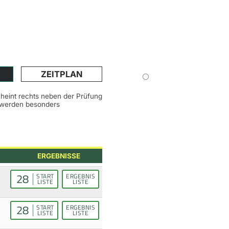
ZEITPLAN
scheint rechts neben der Prüfung
n werden besonders
ERGEBNISSE
28
START
ERGEBNIS
LISTE
LISTE
28
START
ERGEBNIS
LISTE
LISTE