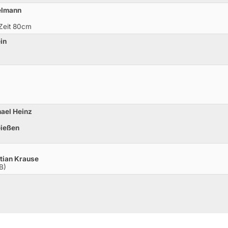
elmann
 Zeit 80cm
in
ael Heinz
Gießen
tian Krause
B)