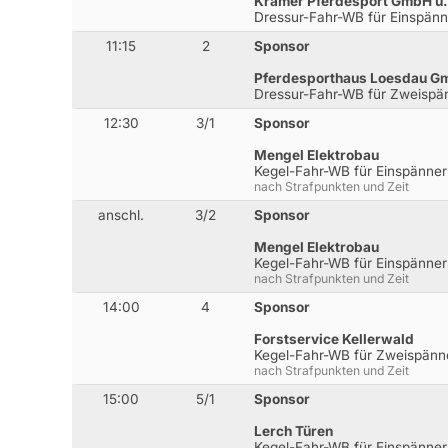
Krämer Pferdesport GmbH u.
Dressur-Fahr-WB für Einspänn
11:15
2
Sponsor
Pferdesporthaus Loesdau G
Dressur-Fahr-WB für Zweispä
12:30
3/1
Sponsor
Mengel Elektrobau
Kegel-Fahr-WB für Einspänner
nach Strafpunkten und Zeit
anschl.
3/2
Sponsor
Mengel Elektrobau
Kegel-Fahr-WB für Einspänner
nach Strafpunkten und Zeit
14:00
4
Sponsor
Forstservice Kellerwald
Kegel-Fahr-WB für Zweispänn
nach Strafpunkten und Zeit
15:00
5/1
Sponsor
Lerch Türen
Kegel-Fahr-WB für Einspänne