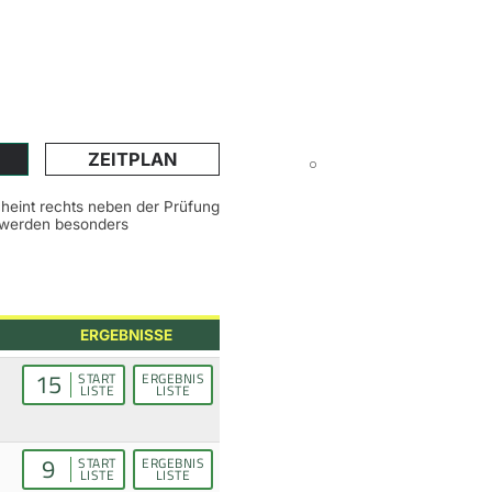
ZEITPLAN
scheint rechts neben der Prüfung
n werden besonders
ERGEBNISSE
15
START
ERGEBNIS
LISTE
LISTE
9
START
ERGEBNIS
LISTE
LISTE