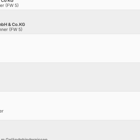
 Co KG
er (FW 5)
mbH & Co.KG
nner (FW 5)
er
r m.Geländehindernissen