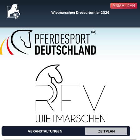
ANMELDEN
Wietmarschen Dressurturnier 2026
VERANSTALTUNGEN
ZEITPLAN