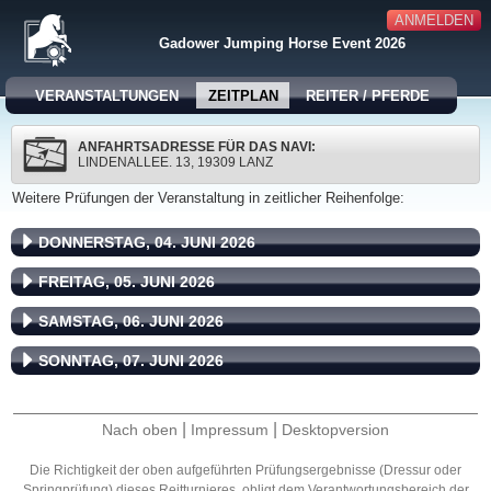
ANMELDEN
Gadower Jumping Horse Event 2026
VERANSTALTUNGEN
ZEITPLAN
REITER / PFERDE
ANFAHRTSADRESSE FÜR DAS NAVI:
LINDENALLEE. 13, 19309 LANZ
Weitere Prüfungen der Veranstaltung in zeitlicher Reihenfolge:
DONNERSTAG, 04. JUNI 2026
FREITAG, 05. JUNI 2026
SAMSTAG, 06. JUNI 2026
SONNTAG, 07. JUNI 2026
|
|
Nach oben
Impressum
Desktopversion
Die Richtigkeit der oben aufgeführten Prüfungsergebnisse (Dressur oder
Springprüfung) dieses Reitturnieres, obligt dem Verantwortungsbereich der