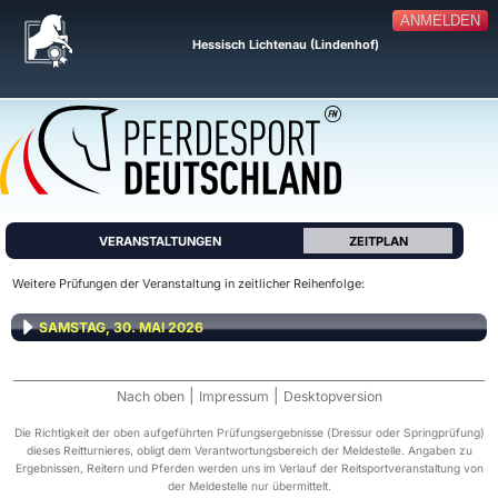
ANMELDEN
Hessisch Lichtenau (Lindenhof)
VERANSTALTUNGEN
ZEITPLAN
Weitere Prüfungen der Veranstaltung in zeitlicher Reihenfolge:
SAMSTAG, 30. MAI 2026
|
|
Nach oben
Impressum
Desktopversion
Die Richtigkeit der oben aufgeführten Prüfungsergebnisse (Dressur oder Springprüfung)
dieses Reitturnieres, obligt dem Verantwortungsbereich der Meldestelle. Angaben zu
Ergebnissen, Reitern und Pferden werden uns im Verlauf der Reitsportveranstaltung von
der Meldestelle nur übermittelt.