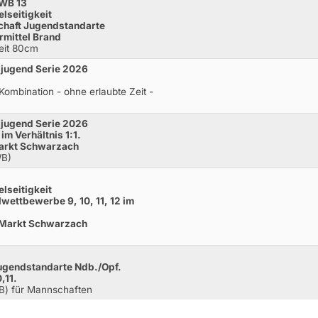
 WB 13
elseitigkeit
haft Jugendstandarte
rmittel Brand
Zeit 80cm
sjugend Serie 2026
Kombination - ohne erlaubte Zeit -
sjugend Serie 2026
m Verhältnis 1:1.
Markt Schwarzach
WB)
elseitigkeit
lwettbewerbe 9, 10, 11, 12 im
, Markt Schwarzach
ugendstandarte Ndb./Opf.
,11.
WB) für Mannschaften