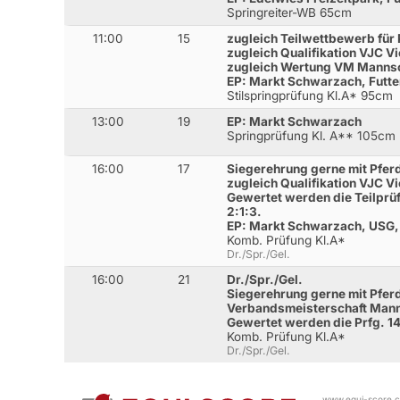
Springreiter-WB 65cm
11:00
15
zugleich Teilwettbewerb für 
zugleich Qualifikation VJC Vi
zugleich Wertung VM Manns
EP: Markt Schwarzach, Futter
Stilspringprüfung Kl.A* 95cm
13:00
19
EP: Markt Schwarzach
Springprüfung Kl. A** 105cm
16:00
17
Siegerehrung gerne mit Pfer
zugleich Qualifikation VJC Vi
Gewertet werden die Teilprüf
2:1:3.
EP: Markt Schwarzach, USG, 
Komb. Prüfung Kl.A*
Dr./Spr./Gel.
16:00
21
Dr./Spr./Gel.
Siegerehrung gerne mit Pfer
Verbandsmeisterschaft Man
Gewertet werden die Prfg. 14
Komb. Prüfung Kl.A*
Dr./Spr./Gel.
www.equi-score.co