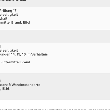
Prüfung 17
elseitigkeit
chaft
mittel Brand, Effol
d
elseitigkeit
ungen 14, 15, 16 im Verhältnis
Futtermittel Brand
d
nschaft Wanderstandarte
,15,16.
m ist eine Plattform, ausschließlich zur Veröffentlichung von Ergebnissen. Das Einstellen de