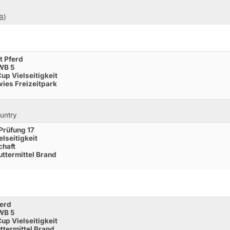
B)
t Pferd
WB 5
Cup Vielseitigkeit
ies Freizeitpark
untry
Prüfung 17
elseitigkeit
chaft
uttermittel Brand
ferd
WB 5
Cup Vielseitigkeit
ttermittel Brand