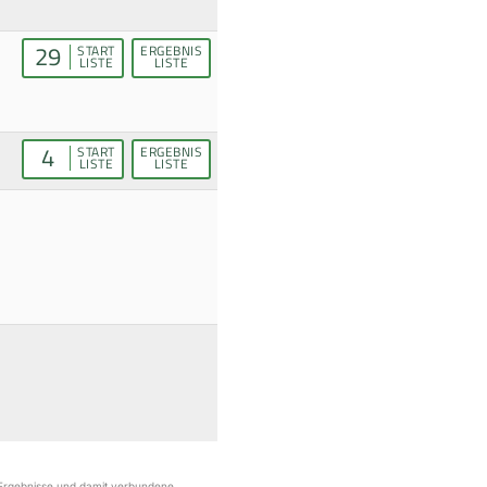
29
START
ERGEBNIS
LISTE
LISTE
4
START
ERGEBNIS
LISTE
LISTE
r Ergebnisse und damit verbundene