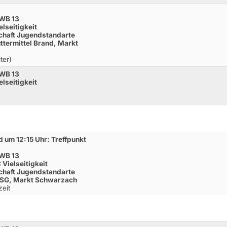
 WB 13
elseitigkeit
haft Jugendstandarte
uttermittel Brand, Markt
ter)
 WB 13
elseitigkeit
 um 12:15 Uhr: Treffpunkt
 WB 13
Vielseitigkeit
haft Jugendstandarte
 USG, Markt Schwarzach
zeit