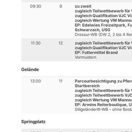
09:30
9
zu zweit
zugleich Teilwettbewerb für
zugleich Qualifikation VJC Vi
zugleich Wertung VM Mannsc
EP: Edelwies Freizeitpark, F
Schwarzach, USG
Dressur-WB (DW 2, 2 bis 4 Rei
11:30
12
zugleich Teilwettbewerb für
zugleich Qualifikation VJC Vi
EP: Futtermittel Brand
Vormustern
Gelände
13:00
11
Parcourbesichtigung zu Pferd
Startbereich
zugleich Teilwettbewerb für
zugleich Teilwettbewerb VJC 
zugleich Wertung VM Mannsc
EP: Armins Reiterboutique,
Stilgeländeritt-WB - ohne Best
Springplatz