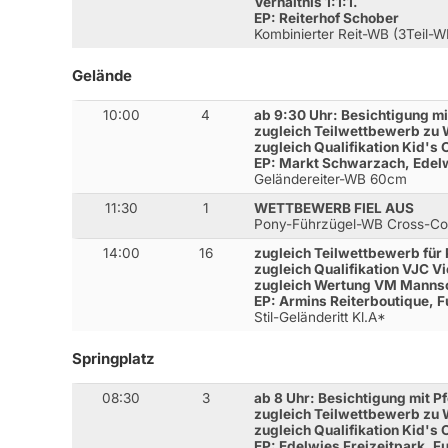
Verhältnis 1:1:1.
EP: Reiterhof Schober
Kombinierter Reit-WB (3Teil-W
Gelände
10:00
4
ab 9:30 Uhr: Besichtigung mi
zugleich Teilwettbewerb zu 
zugleich Qualifikation Kid's 
EP: Markt Schwarzach, Edelw
Geländereiter-WB 60cm
11:30
1
WETTBEWERB FIEL AUS
Pony-Führzügel-WB Cross-Co
14:00
16
zugleich Teilwettbewerb für 
zugleich Qualifikation VJC Vi
zugleich Wertung VM Manns
EP: Armins Reiterboutique, F
Stil-Geländeritt Kl.A*
Springplatz
08:30
3
ab 8 Uhr: Besichtigung mit P
zugleich Teilwettbewerb zu 
zugleich Qualifikation Kid's 
EP: Edelwies Freizeitpark, Fu