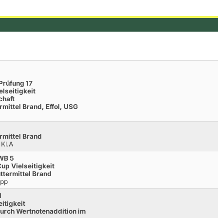
Prüfung 17
elseitigkeit
chaft
mittel Brand, Effol, USG
rmittel Brand
 Kl.A
WB 5
Cup Vielseitigkeit
ttermittel Brand
opp
d
eitigkeit
urch Wertnotenaddition im