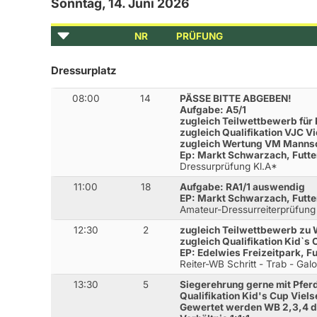
Sonntag, 14. Juni 2026
NR
PRÜFUNG
Dressurplatz
08:00
14
PÄSSE BITTE ABGEBEN!
Aufgabe: A5/1
zugleich Teilwettbewerb für 
zugleich Qualifikation VJC Vi
zugleich Wertung VM Manns
Ep: Markt Schwarzach, Futter
Dressurprüfung Kl.A*
11:00
18
Aufgabe: RA1/1 auswendig
EP: Markt Schwarzach, Futte
Amateur-Dressurreiterprüfung
12:30
2
zugleich Teilwettbewerb zu 
zugleich Qualifikation Kid`s 
EP: Edelwies Freizeitpark, Fu
Reiter-WB Schritt - Trab - Gal
13:30
5
Siegerehrung gerne mit Pfer
Qualifikation Kid's Cup Viels
Gewertet werden WB 2,3,4 d