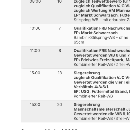
08:00
10
zugleich Teilwettbewerb für
zugleich Qualifikation VJC Vi
zugleich Wertung VM Mannsc
EP: Markt Schwarzach, Futte
Stilspring-WB - mit erlaubter 
10:00
7
Qualifikation FRB Nachwuch
EP: Markt Schwarzach
Bambini-Stilspring-WB - ohne 
65cm
11:00
8
Qualifikation FRB Nachwuch
Gewertet werden WB 6 und 7 i
EP: Edelwies Freizeitpark, 
Kombinierter Reit-WB (2 Teil-
15:00
13
Siegerehrung
zugleich Qualifikation VJC Vi
Gewertet werden die vier Tei
Verhältnis 4:3:5:1.
EP: USG, Futtermittel Brand
Kombinierter Reit-WB
15:00
20
Siegerehrung
Mannschaftsmeisterschaft J
Gewertet werden die WB 9,10
Kombinierter Reit-WB (3Teil-