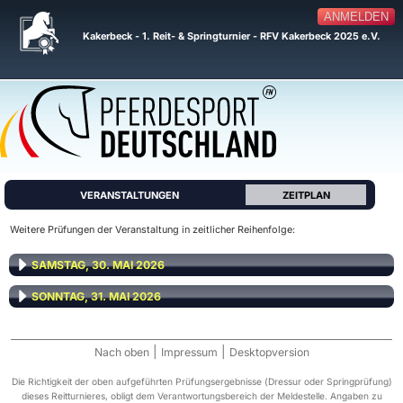
ANMELDEN
Kakerbeck - 1. Reit- & Springturnier - RFV Kakerbeck 2025 e.V.
VERANSTALTUNGEN
ZEITPLAN
Weitere Prüfungen der Veranstaltung in zeitlicher Reihenfolge:
SAMSTAG, 30. MAI 2026
SONNTAG, 31. MAI 2026
|
|
Nach oben
Impressum
Desktopversion
Die Richtigkeit der oben aufgeführten Prüfungsergebnisse (Dressur oder Springprüfung)
dieses Reitturnieres, obligt dem Verantwortungsbereich der Meldestelle. Angaben zu