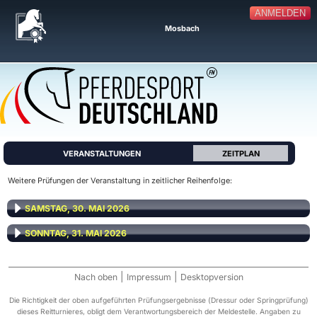
ANMELDEN
Mosbach
VERANSTALTUNGEN
ZEITPLAN
Weitere Prüfungen der Veranstaltung in zeitlicher Reihenfolge:
SAMSTAG, 30. MAI 2026
SONNTAG, 31. MAI 2026
|
|
Nach oben
Impressum
Desktopversion
Die Richtigkeit der oben aufgeführten Prüfungsergebnisse (Dressur oder Springprüfung)
dieses Reitturnieres, obligt dem Verantwortungsbereich der Meldestelle. Angaben zu