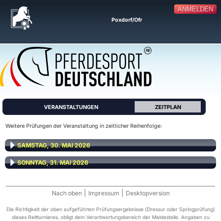
ANMELDEN
Poxdorf/Ofr
VERANSTALTUNGEN
ZEITPLAN
Weitere Prüfungen der Veranstaltung in zeitlicher Reihenfolge:
SAMSTAG, 30. MAI 2026
SONNTAG, 31. MAI 2026
|
|
Nach oben
Impressum
Desktopversion
Die Richtigkeit der oben aufgeführten Prüfungsergebnisse (Dressur oder Springprüfung)
dieses Reitturnieres, obligt dem Verantwortungsbereich der Meldestelle. Angaben zu