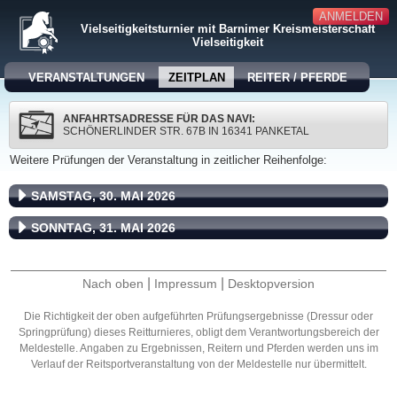
ANMELDEN
Vielseitigkeitsturnier mit Barnimer Kreismeisterschaft
Vielseitigkeit
VERANSTALTUNGEN
ZEITPLAN
REITER / PFERDE
ANFAHRTSADRESSE FÜR DAS NAVI:
SCHÖNERLINDER STR. 67B IN 16341 PANKETAL
Weitere Prüfungen der Veranstaltung in zeitlicher Reihenfolge:
SAMSTAG, 30. MAI 2026
SONNTAG, 31. MAI 2026
|
|
Nach oben
Impressum
Desktopversion
Die Richtigkeit der oben aufgeführten Prüfungsergebnisse (Dressur oder
Springprüfung) dieses Reitturnieres, obligt dem Verantwortungsbereich der
Meldestelle. Angaben zu Ergebnissen, Reitern und Pferden werden uns im
Verlauf der Reitsportveranstaltung von der Meldestelle nur übermittelt.