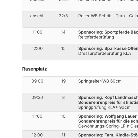
anschl.
22/3
Reiter-WB Schritt - Trab - Gal
11:00
14
Sponsoring: Sportpferde Bä
Reitpferdeprüfung
12:00
15
Sponsoring: Sparkasse Offe
Dressurpferdeprüfung Kl.A
Rasenplatz
09:00
19
Springreiter-WB 60cm
09:30
8
Sponsoring: Kopf Landmasch
Sonderehrenpreis für stilist
Springprüfung Kl.A* 90cm
11:00
10
Sponsoring: Wolfgang Lauer
Sonderehrenpreis für die sch
Gewöhnungs-Spring-LP n.Cl
12:00
11
Sponsoring: Fam. Kindle-Stö