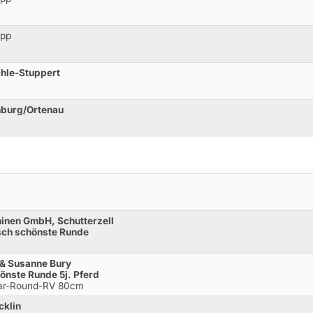
opp
chle-Stuppert
nburg/Ortenau
inen GmbH, Schutterzell
isch schönste Runde
 & Susanne Bury
önste Runde 5j. Pferd
ear-Round-RV 80cm
cklin