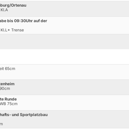
nburg/Ortenau
 Kl.A
e bis 09:30Uhr auf der
 Kl.L* Trense
Zeit 65cm
ttenheim
 90cm
ste Runde
g-WB 75cm
hafts- und Sportplatzbau
cm