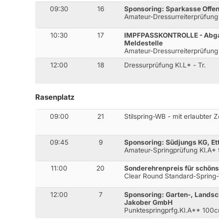
09:30
16
Sponsoring: Sparkasse Offe
Amateur-Dressurreiterprüfung
10:30
17
IMPFPASSKONTROLLE - Abgab
Meldestelle
Amateur-Dressurreiterprüfung
12:00
18
Dressurprüfung Kl.L* - Tr.
Rasenplatz
09:00
21
Stilspring-WB - mit erlaubter 
09:45
9
Sponsoring: Südjungs KG, E
Amateur-Springprüfung Kl.A*
11:00
20
Sonderehrenpreis für schön
Clear Round Standard-Sprin
12:00
7
Sponsoring: Garten-, Landsc
Jakober GmbH
Punktespringprfg.Kl.A** 100