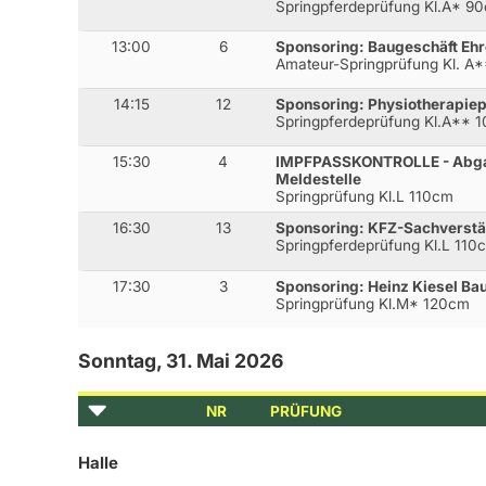
Springpferdeprüfung Kl.A* 9
13:00
6
Sponsoring: Baugeschäft Ehr
Amateur-Springprüfung Kl. A
14:15
12
Sponsoring: Physiotherapiep
Springpferdeprüfung Kl.A** 
15:30
4
IMPFPASSKONTROLLE - Abgab
Meldestelle
Springprüfung Kl.L 110cm
16:30
13
Sponsoring: KFZ-Sachverstä
Springpferdeprüfung Kl.L 110
17:30
3
Sponsoring: Heinz Kiesel B
Springprüfung Kl.M* 120cm
Sonntag, 31. Mai 2026
NR
PRÜFUNG
Halle