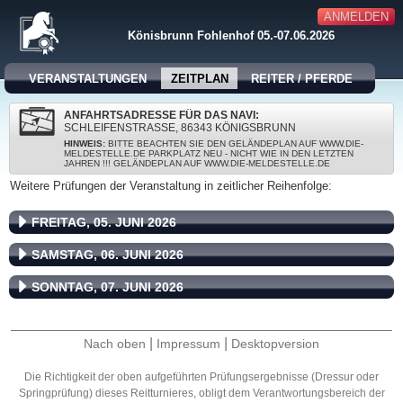
ANMELDEN
Könisbrunn Fohlenhof 05.-07.06.2026
VERANSTALTUNGEN
ZEITPLAN
REITER / PFERDE
ANFAHRTSADRESSE FÜR DAS NAVI:
SCHLEIFENSTRASSE, 86343 KÖNIGSBRUNN
HINWEIS:
BITTE BEACHTEN SIE DEN GELÄNDEPLAN AUF WWW.DIE-
MELDESTELLE.DE PARKPLATZ NEU - NICHT WIE IN DEN LETZTEN
JAHREN !!! GELÄNDEPLAN AUF WWW.DIE-MELDESTELLE.DE
Weitere Prüfungen der Veranstaltung in zeitlicher Reihenfolge:
FREITAG, 05. JUNI 2026
SAMSTAG, 06. JUNI 2026
SONNTAG, 07. JUNI 2026
|
|
Nach oben
Impressum
Desktopversion
Die Richtigkeit der oben aufgeführten Prüfungsergebnisse (Dressur oder
Springprüfung) dieses Reitturnieres, obligt dem Verantwortungsbereich der