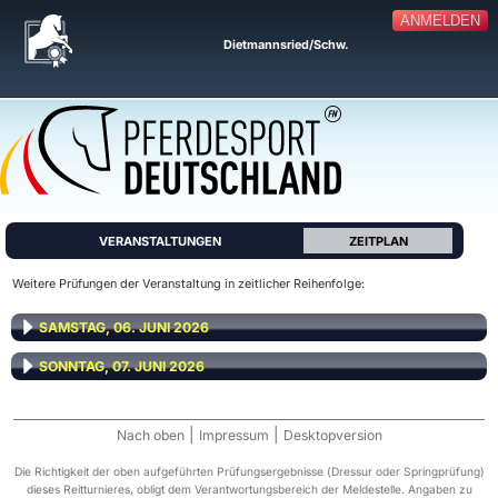
ANMELDEN
Dietmannsried/Schw.
VERANSTALTUNGEN
ZEITPLAN
Weitere Prüfungen der Veranstaltung in zeitlicher Reihenfolge:
SAMSTAG, 06. JUNI 2026
SONNTAG, 07. JUNI 2026
|
|
Nach oben
Impressum
Desktopversion
Die Richtigkeit der oben aufgeführten Prüfungsergebnisse (Dressur oder Springprüfung)
dieses Reitturnieres, obligt dem Verantwortungsbereich der Meldestelle. Angaben zu