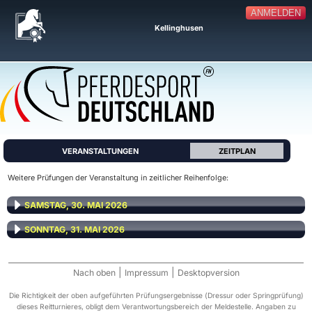
ANMELDEN
Kellinghusen
VERANSTALTUNGEN
ZEITPLAN
Weitere Prüfungen der Veranstaltung in zeitlicher Reihenfolge:
SAMSTAG, 30. MAI 2026
SONNTAG, 31. MAI 2026
|
|
Nach oben
Impressum
Desktopversion
Die Richtigkeit der oben aufgeführten Prüfungsergebnisse (Dressur oder Springprüfung)
dieses Reitturnieres, obligt dem Verantwortungsbereich der Meldestelle. Angaben zu