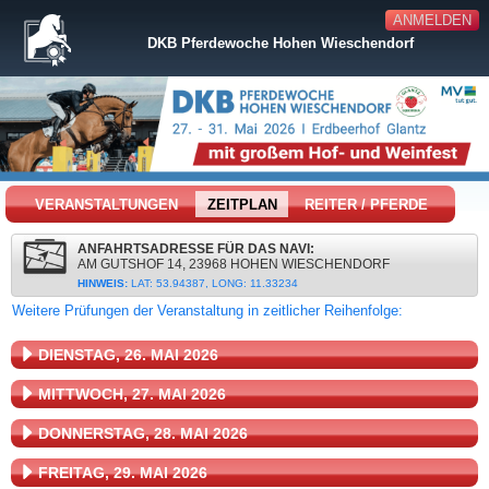
ANMELDEN
DKB Pferdewoche Hohen Wieschendorf
VERANSTALTUNGEN
ZEITPLAN
REITER / PFERDE
ANFAHRTSADRESSE FÜR DAS NAVI:
AM GUTSHOF 14, 23968 HOHEN WIESCHENDORF
HINWEIS:
LAT: 53.94387, LONG: 11.33234
Weitere Prüfungen der Veranstaltung in zeitlicher Reihenfolge:
DIENSTAG, 26. MAI 2026
MITTWOCH, 27. MAI 2026
DONNERSTAG, 28. MAI 2026
FREITAG, 29. MAI 2026