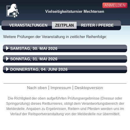
ANMELDEN
Vielseitigkeitsturnier Mechtersen
VERANSTALTUNGEN
ZEITPLAN
REITER / PFERDE
Weitere Prüfungen der Veranstaltung in zeitlicher Reihenfolge:
SAMSTAG, 30. MAI 2026
SONNTAG, 31. MAI 2026
DONNERSTAG, 04. JUNI 2026
|
|
Nach oben
Impressum
Desktopversion
Die Richtigkeit der oben aufgeführten Prüfungsergebnisse (Dressur oder
Springprüfung) dieses Reitturnieres, obligt dem Verantwortungsbereich der
Meldestelle. Angaben zu Ergebnissen, Reitern und Pferden werden uns im
Verlauf der Reitsportveranstaltung von der Meldestelle nur übermittelt.