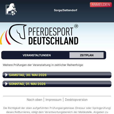
ANMELDEN
Sorge/Settendorf
VERANSTALTUNGEN
ZEITPLAN
Weitere Prüfungen der Veranstaltung in zeitlicher Reihenfolge:
SAMSTAG, 30. MAI 2026
SONNTAG, 31. MAI 2026
|
|
Nach oben
Impressum
Desktopversion
Die Richtigkeit der oben aufgeführten Prüfungsergebnisse (Dressur oder Springprüfung)
dieses Reitturnieres, obligt dem Verantwortungsbereich der Meldestelle. Angaben zu