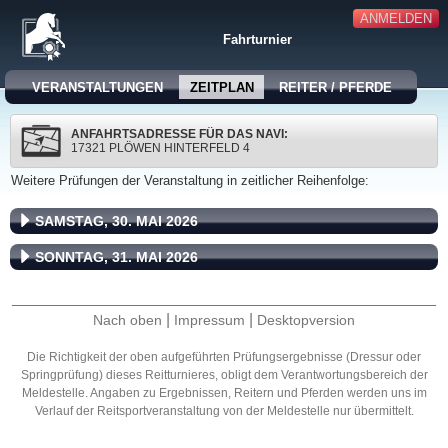
ANMELDEN
Fahrturnier
VERANSTALTUNGEN
ZEITPLAN
REITER / PFERDE
ANFAHRTSADRESSE FÜR DAS NAVI:
17321 PLÖWEN HINTERFELD 4
Weitere Prüfungen der Veranstaltung in zeitlicher Reihenfolge:
SAMSTAG, 30. MAI 2026
SONNTAG, 31. MAI 2026
|
|
Nach oben
Impressum
Desktopversion
Die Richtigkeit der oben aufgeführten Prüfungsergebnisse (Dressur oder
Springprüfung) dieses Reitturnieres, obligt dem Verantwortungsbereich der
Meldestelle. Angaben zu Ergebnissen, Reitern und Pferden werden uns im
Verlauf der Reitsportveranstaltung von der Meldestelle nur übermittelt.