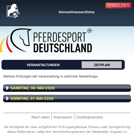
ANMELDEN
Gennachhausen/Schw.
VERANSTALTUNGEN
ZEITPLAN
Weitere Prüfungen der Veranstaltung in zeitlicher Reihenfolge:
SAMSTAG, 30. MAI 2026
SONNTAG, 31. MAI 2026
|
|
Nach oben
Impressum
Desktopversion
Die Richtigkeit der oben aufgeführten Prüfungsergebnisse (Dressur oder Springprüfung)
dieses Reitturnieres, obligt dem Verantwortungsbereich der Meldestelle. Angaben zu