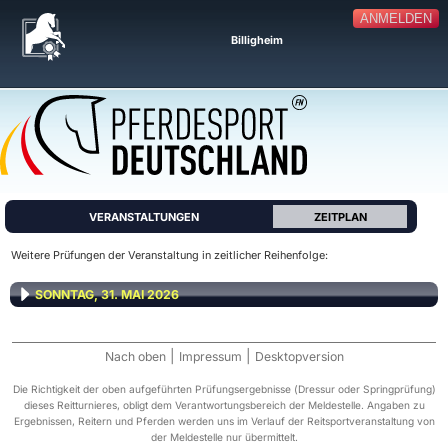
ANMELDEN
Billigheim
VERANSTALTUNGEN
ZEITPLAN
Weitere Prüfungen der Veranstaltung in zeitlicher Reihenfolge:
SONNTAG, 31. MAI 2026
|
|
Nach oben
Impressum
Desktopversion
Die Richtigkeit der oben aufgeführten Prüfungsergebnisse (Dressur oder Springprüfung)
dieses Reitturnieres, obligt dem Verantwortungsbereich der Meldestelle. Angaben zu
Ergebnissen, Reitern und Pferden werden uns im Verlauf der Reitsportveranstaltung von
der Meldestelle nur übermittelt.