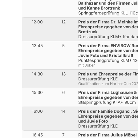
Balthazar und den Firmen Jul
und Kanne Brottrunk
Springpferdeprüfung Kl.L 110
12:00
12
Preis der Firma Dr. Meinke 
Ehrenpreise gegeben von de
Brottrunk
Dressurprüfung Kl.M* Kandar
13:45
5
Preis der Firma ENVIBOW Rom
Ehrenpreise gegeben von den
Juvie Foto und Kristallkraft
Punktespringprüfung Kl.M* 1
mit Joker
14:30
13
Preis und Ehrenpreise der Fi
Dressurprüfung Kl.E
Qualifikation zum Haribo-Cup 20
15:30
6
Preis der Firma Lüghausen & 
Ehrenpreise gegeben von de
Stilspringprüfung Kl.A* 90cm
16:00
14
Preis der Familie Doganci, S
Ehrenpreise gegeben von de
und Juvie Foto
Dressurprüfung Kl.E
16:45
7
Preis der Firma Julius Möbel