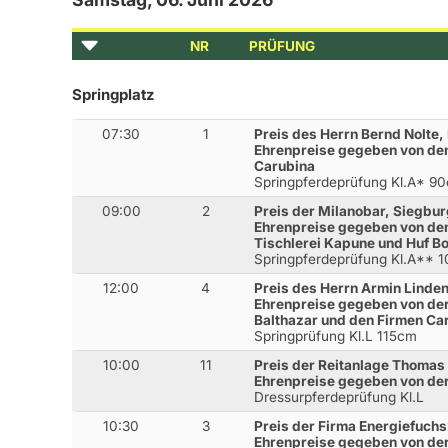
NR
PRÜFUNG
Springplatz
07:30
1
Preis des Herrn Bernd Nolte
Ehrenpreise gegeben von de
Carubina
Springpferdeprüfung Kl.A* 9
09:00
2
Preis der Milanobar, Siegbu
Ehrenpreise gegeben von den
Tischlerei Kapune und Huf B
Springpferdeprüfung Kl.A** 
12:00
4
Preis des Herrn Armin Linde
Ehrenpreise gegeben von der
Balthazar und den Firmen Car
Springprüfung Kl.L 115cm
10:00
11
Preis der Reitanlage Thomas
Ehrenpreise gegeben von der 
Dressurpferdeprüfung Kl.L
10:30
3
Preis der Firma Energiefuch
Ehrenpreise gegeben von der