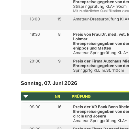
Ehrenpreise gegeben von de
Stilspringprüfung Kl.A* 95cm
Mit zusätzlicher Qualifikation z
18:00
15
Amateur-Dressurprüfung Kl.A
18:30
8
Preis von Frau Dr. med. vet. 
Lohmar
Ehrenpreise gegeben von den
ehippos und Mattes
Amateur-Springprüfung Kl. A
20:00
9
Preis der Firma Autohaus Mi
Ehrenpreise gegeben von der
Springprfg.Kl.L m.St. 110cm
Sonntag, 07. Juni 2026
NR
PRÜFUNG
09:00
16
Preis der VR Bank Bonn Rhei
Ehrenpreise gegeben von den 
circle und Josera
Amateur-Springprüfung Kl.A*
09:00
23
Preis der Firma Doganci Imm