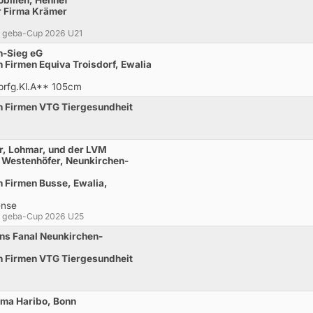
r Firma Krämer
um geba-Cup 2026 U21
n-Sieg eG
 Firmen Equiva Troisdorf, Ewalia
prfg.Kl.A** 105cm
n Firmen VTG Tiergesundheit
er, Lohmar, und der LVM
 Westenhöfer, Neunkirchen-
 Firmen Busse, Ewalia,
ense
um geba-Cup 2026 U25
ins Fanal Neunkirchen-
n Firmen VTG Tiergesundheit
rma Haribo, Bonn