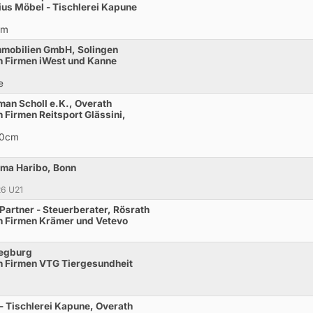
ius Möbel - Tischlerei Kapune
cm
Immobilien GmbH, Solingen
n Firmen iWest und Kanne
e
an Scholl e.K., Overath
 Firmen Reitsport Glässini,
20cm
rma Haribo, Bonn
26 U21
Partner - Steuerberater, Rösrath
n Firmen Krämer und Vetevo
iegburg
n Firmen VTG Tiergesundheit
 - Tischlerei Kapune, Overath