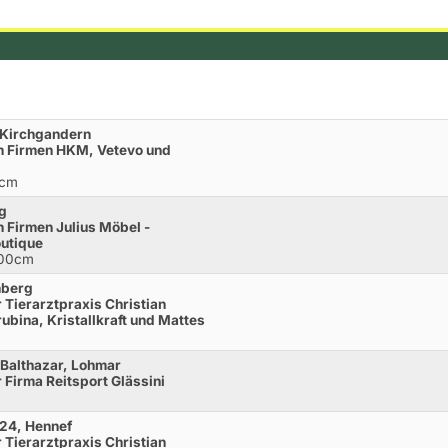
, Kirchgandern
n Firmen HKM, Vetevo und
0cm
rg
 Firmen Julius Möbel -
outique
100cm
nberg
 Tierarztpraxis Christian
ubina, Kristallkraft und Mattes
 Balthazar, Lohmar
Firma Reitsport Glässini
s24, Hennef
 Tierarztpraxis Christian