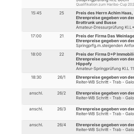
Qualifikation zum Haribo-Cup 20
15:45
25
Preis des Herrn Achim Haas
Ehrenpreise gegeben von den
Brottrunk und Busse
Amateur-Dressurprüfung Kl.L* 
17:00
21
Preis der Firma Das Weinla
Ehrenpreise gegeben von de
Springprfg.m.steigenden Anfo
18:00
22
Preis der Firma D+P Immobi
Ehrenpreise gegeben von den
Hippofy
Amateur-Springprüfung Kl.L 
18:30
26/1
Ehrenpreise gegeben von der
Reiter-WB Schritt - Trab - Gal
anschl.
26/2
Ehrenpreise gegeben von der
Reiter-WB Schritt - Trab - Gal
anschl.
26/3
Ehrenpreise gegeben von der
Reiter-WB Schritt - Trab - Gal
anschl.
26/4
Ehrenpreise gegeben von der
Reiter-WB Schritt - Trab - Gal