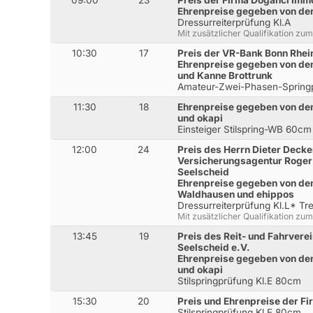
Ehrenpreise gegeben von de
Dressurreiterprüfung Kl.A
Mit zusätzlicher Qualifikation z
10:30
17
Preis der VR-Bank Bonn Rhei
Ehrenpreise gegeben von den
und Kanne Brottrunk
Amateur-Zwei-Phasen-Spring
11:30
18
Ehrenpreise gegeben von de
und okapi
Einsteiger Stilspring-WB 60cm
12:00
24
Preis des Herrn Dieter Deck
Versicherungsagentur Roger
Seelscheid
Ehrenpreise gegeben von den
Waldhausen und ehippos
Dressurreiterprüfung Kl.L* Tr
Mit zusätzlicher Qualifikation z
13:45
19
Preis des Reit- und Fahrvere
Seelscheid e.V.
Ehrenpreise gegeben von de
und okapi
Stilspringprüfung Kl.E 80cm
15:30
20
Preis und Ehrenpreise der Fi
Stilspringprüfung Kl.E 80cm