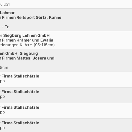
26 U21
, Lohmar
 Firmen Reitsport Görtz, Kanne
- Tr.
ger Siegburg Lehnen GmbH
n Firmen Krämer und Ewalia
rderungen Kl.A** (95-115cm)
lien GmbH, Siegburg
 Firmen Mattes, Josera und
115cm
 Firma Stallschätzle
opp
 Firma Stallschätzle
opp
 Firma Stallschätzle
opp
 Firma Stallschätzle
opp