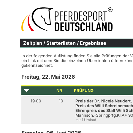
Zeitplan / Starterlisten / Ergebnisse
In der folgenden Auflistung finden Sie alle Prüfungen der 
ein Link mit dem Sie die einzelnen Übersichten öffnen kö
gekennzeichnet.
Freitag, 22. Mai 2026
NR
PRÜFUNG
19:00
10
Preis der Dr. Nicole Neudert,
Preis des Willi Schreinemac
Ehrenpreis des Stall Willi S
Mannsch.-Springprfg.Kl.A* 9
mit 1 Umlauf
Samstag, 06. Juni 2026