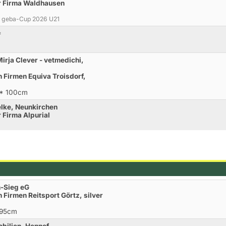
r Firma Waldhausen
um geba-Cup 2026 U21
*
Mirja Clever - vetmedichi,
 Firmen Equiva Troisdorf,
** 100cm
elke, Neunkirchen
 Firma Alpurial
n-Sieg eG
Firmen Reitsport Görtz, silver
 95cm
obilien, Hennef