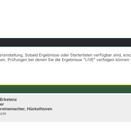
Veranstaltung. Sobald Ergebnisse oder Starterlisten verfügbar sind, er
nnen. Prüfungen bei denen Sie die Ergebnisse "LIVE" verfolgen könne
 Erkelenz
her
chreinemacher, Hückelhoven
0cm