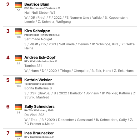
2
Beatrice Blum
PSG Martinushof Zeutern e.V.
50
Null Null Sieben WS
W / DR (Rhld) / F / 2022 / FS Numero Uno / Valido / B: Kappenstein,
Leonie / Z: Schmitz, Wolfgang
3
Kira Schnippe
Pforzheimer Reiterverein e.V.
128
Self made Nougat
S / Westf / Db / 2021 / Self made / Cennin / B: Schnippe, Kira / Z: Gelze,
Heinz
4
Andrea Eck-Zopf
RFV Wald-Michelbach e.V.
62
Tamino 331
W / Hann / Df / 2020 / Thiago / Chequille / B: Eck, Hans / Z: Eck, Hans
5
Kathrin Weixler
TG Birkighöfe Eppelheim
133
Bonita Ballerina S
S / DSP (BaWue) / B / 2022 / Bailador / Johnson / B: Weixler, Kathrin / Z:
Strunk, Manfred
6
Sally Schneiders
RA TSV Weinsberg 1866
54
Da Vinci 392
W / Trak. / B / 2020 / Dezember / Sanssouci / B: Schneiders, Sally / Z:
ZG Premer u.Meier
7
Ines Braunecker
RFV Bad Schönborn e.V.
67