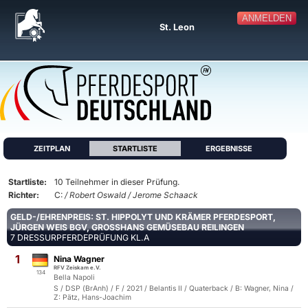
ANMELDEN
St. Leon
ZEITPLAN
STARTLISTE
ERGEBNISSE
Startliste:
10 Teilnehmer in dieser Prüfung.
Richter:
C:
/ Robert Oswald / Jerome Schaack
GELD-/EHRENPREIS: ST. HIPPOLYT UND KRÄMER PFERDESPORT,
JÜRGEN WEIS BGV, GROSSHANS GEMÜSEBAU REILINGEN
7 DRESSURPFERDEPRÜFUNG KL.A
1
Nina Wagner
RFV Zeiskam e.V.
134
Bella Napoli
S / DSP (BrAnh) / F / 2021 / Belantis II / Quaterback / B: Wagner, Nina /
Z: Pätz, Hans-Joachim