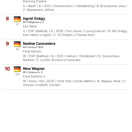
Dancing Cookie
S / Westf / B / 2021 / Damaschino I / Herbstkönig / B: Braunecker, Ines /
Z: Woestmann, Alfons
8
Ingrid Gnägy
RFV Billigheim e.V.
22
Fair Belle
S / DSP (BaWue) / B / 2020 / Fair Game / Loving Dancer / B: BG Gnägy,
Karl-Heinz u.Ingrid / Z: ZG Robert u.Thomas Kern
9
Nadine Canzoniere
RFV Kirrlach 1929
58
Fürst Helium
W / DSP (BaWue) / B / 2021 / Helium / Fürstenball / B: Canzoniere,
Nadine / Z: Locher, Richard u.Franziska
10
Nina Wagner
RFV Zeiskam e.V.
135
Fürst Dantino 3
W / Hann / Db / 2020 / Fürst Toto / Dante Weltino / B: Wagner, Nina / Z:
Immoor-Lindhoff, Christin